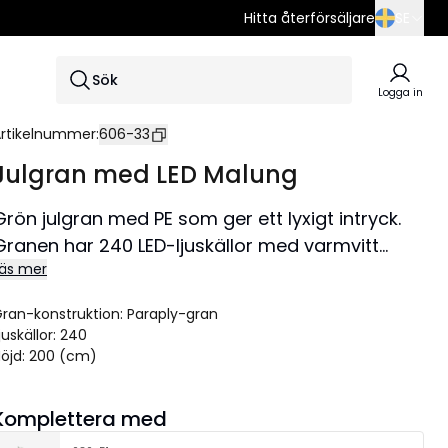
Hitta återförsäljare
SE
SE
Sök
EN
Logga in
DE
rtikelnummer
:
606-33
Julgran med LED Malung
Grön julgran med PE som ger ett lyxigt intryck.
Granen har 240 LED-ljuskällor med varmvitt
äs mer
sken. Fin julgran som sprider julstämning.
Grenarna är permanent fastsatta vid stammen
ran-konstruktion
:
Paraply-gran
i gångjärn och fälls ned när man monterar
juskällor
:
240
granen.
öjd
:
200 (cm)
Komplettera med