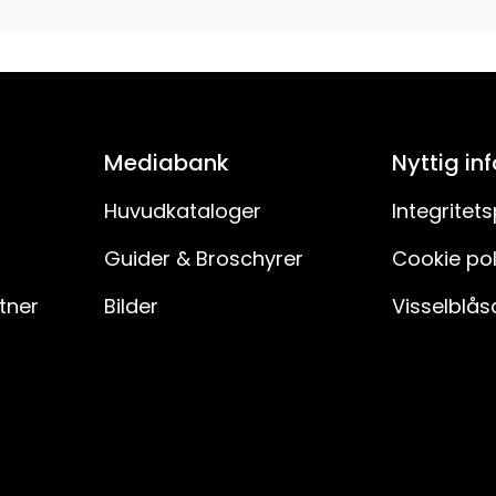
PVC-kabel
IP44
Mediabank
Nyttig in
Paraply-gran
Huvudkataloger
Integritets
3
Guider & Broschyrer
Cookie pol
Nej
rtner
Bilder
Visselblås