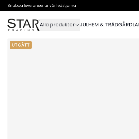
Snabba leveranser är vår ledstjärna
Alla produkter
JUL
HEM & TRÄDGÅRD
L
UTGÅTT