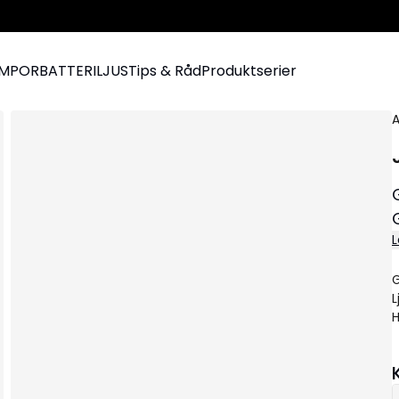
AMPOR
BATTERILJUS
Tips & Råd
Produktserier
A
L
G
L
H