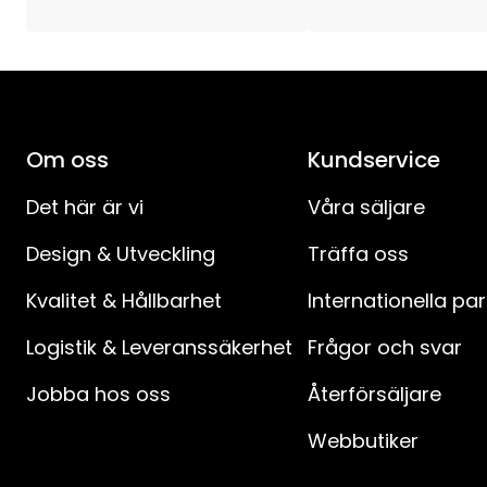
Anslutningskabel-specifikation
:
IP-klass
:
Om oss
Kundservice
Gran-konstruktion
:
Det här är vi
Våra säljare
Antal sektioner
:
Design & Utveckling
Träffa oss
Batteriprodukter
:
Kvalitet & Hållbarhet
Internationella pa
Logistik & Leveranssäkerhet
Frågor och svar
Jobba hos oss
Återförsäljare
Webbutiker