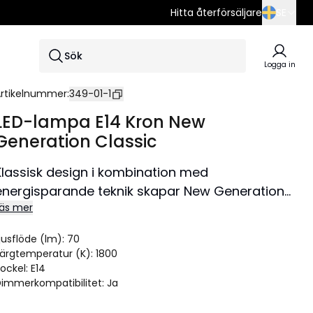
Hitta återförsäljare
SE
SE
Sök
EN
Logga in
DE
rtikelnummer
:
349-01-1
LED-lampa E14 Kron New
Generation Classic
Klassisk design i kombination med
energisparande teknik skapar New Generation
äs mer
Classics. Denna kronljuslampa har varmvitt sken
och är dimmerkompatibla.
jusflöde (lm)
:
70
ärgtemperatur (K)
:
1800
ockel
:
E14
immerkompatibilitet
:
Ja