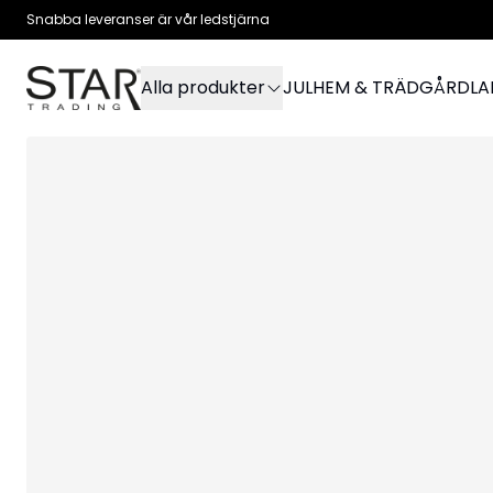
Snabba leveranser är vår ledstjärna
Alla produkter
JUL
HEM & TRÄDGÅRD
L