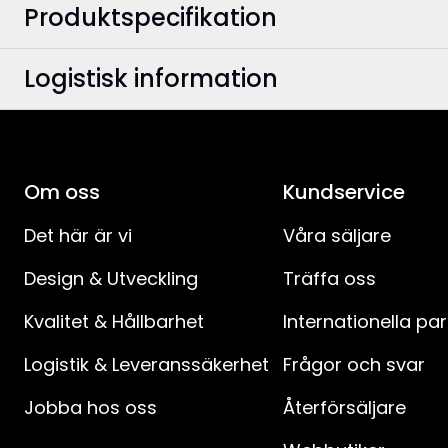
Produktspecifikation
Logistisk information
Bredd
:
Höjd
:
EAN-kod
:
Djup
:
Om oss
E-nummer
:
Kundservice
Ljuskällor
:
Det här är vi
Våra säljare
Artikelnummer
:
Design & Utveckling
Träffa oss
Antal ljuspunkter per ljuskälla
:
Kvalitet & Hållbarhet
Internationella pa
Typ av ljuskälla
:
Logistik & Leveranssäkerhet
Frågor och svar
Sockel
:
Jobba hos oss
Återförsäljare
Färgtemperatur (K)
: