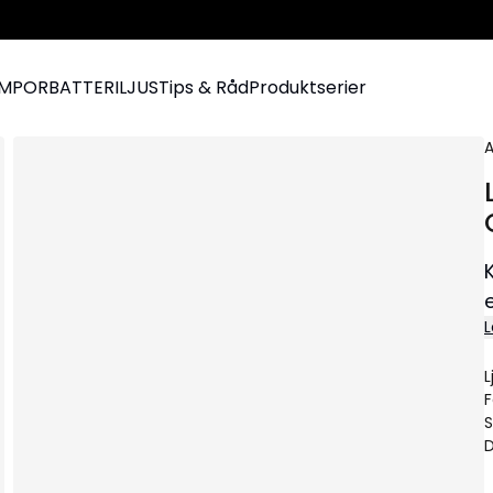
AMPOR
BATTERILJUS
Tips & Råd
Produktserier
A
L
L
F
S
D