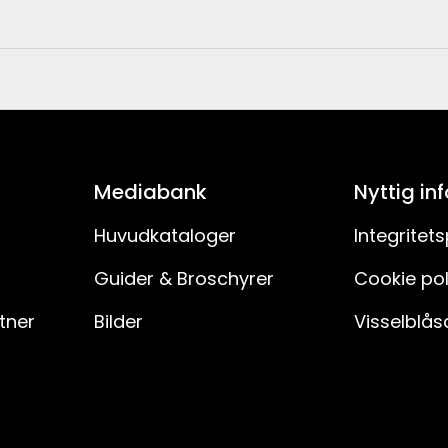
3.5
10.3
7391482049261
3.5
8295720
Mediabank
Nyttig in
1
Huvudkataloger
Integritets
349-01-1
Guider & Broschyrer
Cookie pol
8
rtner
Bilder
Visselblås
LED
E14
1800