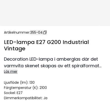
Artikelnummer
:
355-04
LED-lampa E27 G200 Industrial
Vintage
Decoration LED-lampa i amberglas där det
varmvita skenet skapas av ett spiralformat
Läs mer
filament. Lampan är dimmerkompatibel och
har E27-sockel.
Ljusflöde (lm)
:
130
Färgtemperatur (K)
:
2100
Sockel
:
E27
Dimmerkompatibilitet
:
Ja