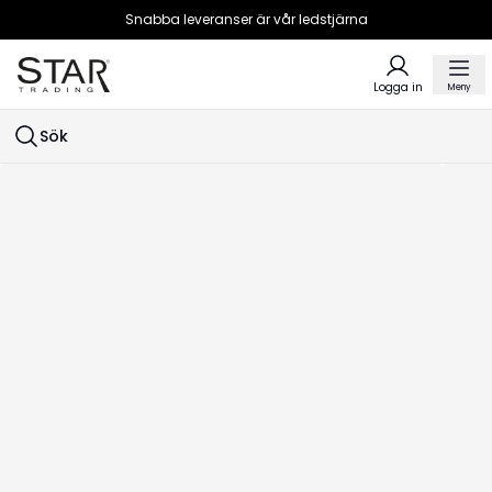
Snabba leveranser är vår ledstjärna
Logga in
Meny
Sök