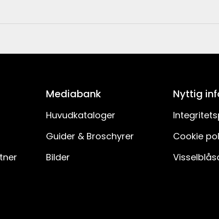
20
26.2
7391482053619
20
8296308
Mediabank
Nyttig in
1
Huvudkataloger
Integritets
355-05-1
Guider & Broschyrer
Cookie pol
LED
rtner
Bilder
Visselblås
E27
2200
Ja