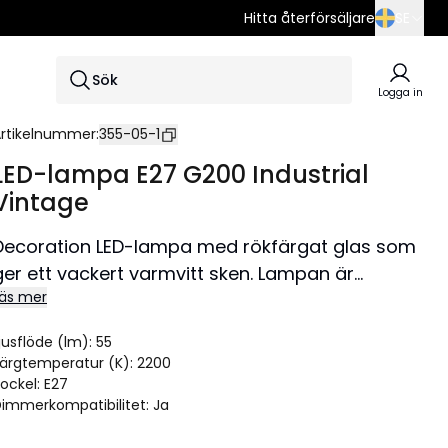
Hitta återförsäljare
SE
SE
Sök
EN
Logga in
DE
rtikelnummer
:
355-05-1
LED-lampa E27 G200 Industrial
Vintage
Decoration LED-lampa med rökfärgat glas som
ger ett vackert varmvitt sken. Lampan är
äs mer
dimmerkompatibel och har E27-sockel.
#heavysmoke
jusflöde (lm)
:
55
ärgtemperatur (K)
:
2200
ockel
:
E27
immerkompatibilitet
:
Ja