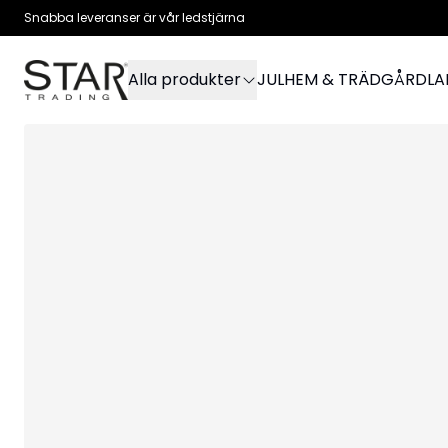
Snabba leveranser är vår ledstjärna
Alla produkter
JUL
HEM & TRÄDGÅRD
L