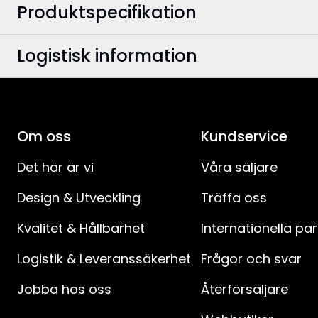
Produktspecifikation
Logistisk information
Bredd
:
Höjd
:
EAN-kod
:
Djup
:
Om oss
E-nummer
:
Kundservice
Ljuskällor
:
Det här är vi
Våra säljare
Artikelnummer
:
Design & Utveckling
Träffa oss
Typ av ljuskälla
:
Kvalitet & Hållbarhet
Internationella pa
Sockel
:
Logistik & Leveranssäkerhet
Frågor och svar
Färgtemperatur (K)
:
Jobba hos oss
Återförsäljare
Dimmerkompatibilitet
: