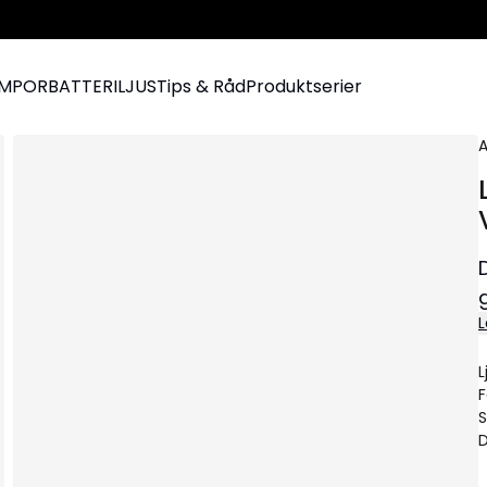
AMPOR
BATTERILJUS
Tips & Råd
Produktserier
A
L
L
F
S
D