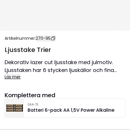
Artikelnummer
:
270-95
Ljusstake Trier
Dekorativ lazer cut ljusstake med julmotiv.
Ljusstaken har 6 stycken ljuskällor och fina
Läs mer
detaljer. Drivs av 2 stycken AA batterier.
Placera på en skänk eller i ett fönster för en
härlig julkänsla.
Komplettera med
064-73
Batteri 6-pack AA 1,5V Power Alkaline