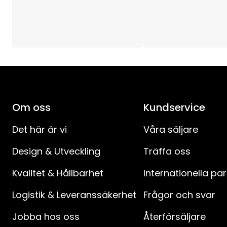
Sockel
:
Ljuskällans Effekt (W)
:
Ljuskällans Spänning (V)
:
Max-effekt lampa (W)
:
Om oss
Kundservice
Spänning
:
Det här är vi
Våra säljare
Design & Utveckling
Träffa oss
Anslutningskabelns längd (cm)
:
Kvalitet & Hållbarhet
Internationella pa
Anslutningskabel-specifikation
:
Logistik & Leveranssäkerhet
Frågor och svar
Avstånd mellan kontakt och strömbrytare (cm)
:
Jobba hos oss
Återförsäljare