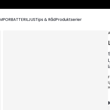
AMPOR
BATTERILJUS
Tips & Råd
Produktserier
A
L
F
L
H