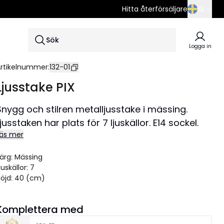
Hitta återförsäljare
SE
SE
Sök
EN
Logga in
DE
rtikelnummer
:
132-01
Ljusstake PIX
Snygg och stilren metalljusstake i mässing.
Ljusstaken har plats för 7 ljuskällor. E14 sockel.
äs mer
ärg
:
Mässing
juskällor
:
7
öjd
:
40 (cm)
Komplettera med