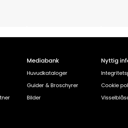
E14
0
0V
15
Mediabank
Nyttig in
230V AC
Huvudkataloger
Integritets
Guider & Broschyrer
Cookie pol
180
rtner
Bilder
Visselblås
H03VVH2-F
150