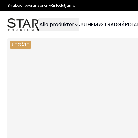
Snabba leveranser är vår ledstjärna
Alla produkter
JUL
HEM & TRÄDGÅRD
L
UTGÅTT