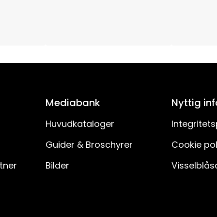
150
30
IP20
Nej
Mediabank
Nyttig in
Huvudkataloger
Integritets
Guider & Broschyrer
Cookie pol
rtner
Bilder
Visselblås