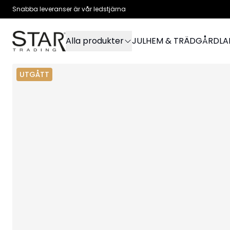
Snabba leveranser är vår ledstjärna
Alla produkter
JUL
HEM & TRÄDGÅRD
L
UTGÅTT