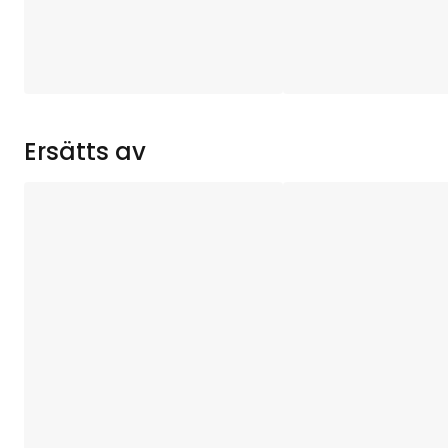
Sockel
:
Total effekt (W)
:
Ersätts av
Ljuskällans Strömstyrka (mA)
:
Ljuskällans Effekt (W)
:
Ljuskällans Spänning (V)
:
Spänning
:
Anslutningskabelns längd (cm)
:
Anslutningskabel-specifikation
: