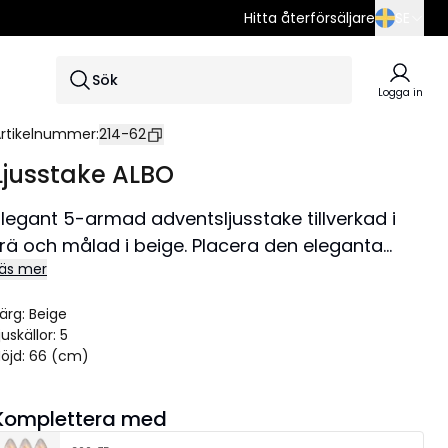
Hitta återförsäljare
SE
SE
Sök
EN
Logga in
DE
rtikelnummer
:
214-62
Ljusstake ALBO
Elegant 5-armad adventsljusstake tillverkad i
trä och målad i beige. Placera den eleganta
äs mer
ljusstaken i ett fönster för en härlig julstämning.
ärg
:
Beige
juskällor
:
5
öjd
:
66 (cm)
Komplettera med