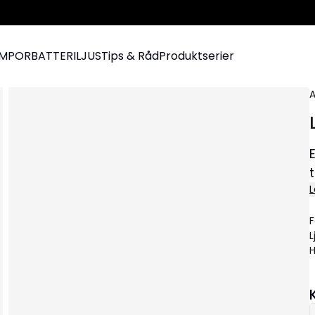
AMPOR
BATTERILJUS
Tips & Råd
Produktserier
A
L
F
L
H