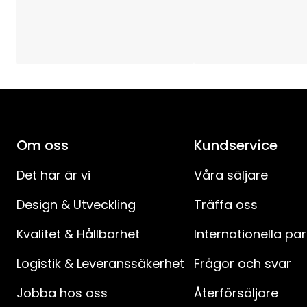
Avstånd mellan kontakt och strömbrytare (cm)
:
Avstånd strömbrytare till produkt (cm)
:
IP-klass
:
Batteriprodukter
:
Om oss
Kundservice
Det här är vi
Våra säljare
Design & Utveckling
Träffa oss
Kvalitet & Hållbarhet
Internationella pa
Logistik & Leveranssäkerhet
Frågor och svar
Jobba hos oss
Återförsäljare