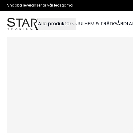
Snabba leveranser är vår ledstjärna
Alla produkter
JUL
HEM & TRÄDGÅRD
L