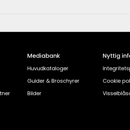
Guld
2.2
7391482033703
2
054-11
Mediabank
Nyttig in
2.2
Huvudkataloger
Integritets
Guider & Broschyrer
Cookie pol
Inomhus
rtner
Bilder
Visselblås
Nej
Nej
Nej