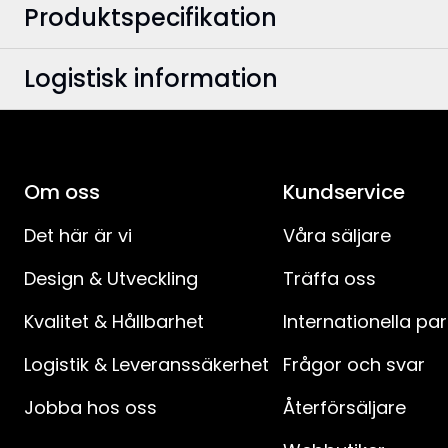
Produktspecifikation
Logistisk information
Färg
:
Bredd
:
EAN-kod
:
Höjd
:
Om oss
Artikelnummer
:
Kundservice
Djup
:
Det här är vi
Våra säljare
Design & Utveckling
Träffa oss
Användningsområde
:
Kvalitet & Hållbarhet
Internationella pa
Ljuskälla ingår
:
Logistik & Leveranssäkerhet
Frågor och svar
Dimmerkompatibilitet
:
Jobba hos oss
Återförsäljare
Batteriprodukter
: