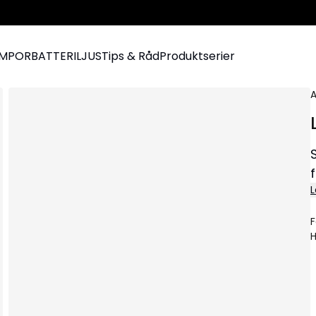
AMPOR
BATTERILJUS
Tips & Råd
Produktserier
A
L
F
H