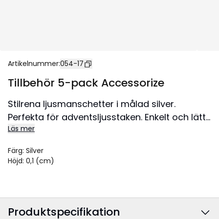
Artikelnummer
:
054-17
Tillbehör 5-pack Accessorize
Stilrena ljusmanschetter i målad silver.
Perfekta för adventsljusstaken. Enkelt och lätt
Läs mer
sätt att uppdatera eller göra
adventsljusstaken mer personlig.
Färg
:
Silver
Storlek Ø5x0,1 cm.
Höjd
:
0,1 (cm)
Produktspecifikation