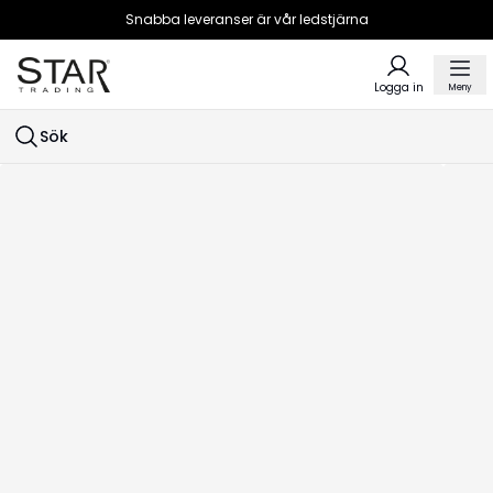
Snabba leveranser är vår ledstjärna
Logga in
Meny
Sök