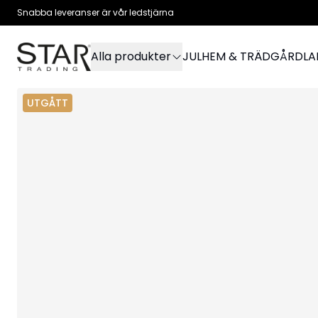
Snabba leveranser är vår ledstjärna
Alla produkter
JUL
HEM & TRÄDGÅRD
L
UTGÅTT