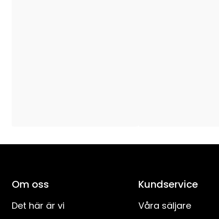
Ljuskällor
:
Ljuskälla ingår
:
Sockel
:
Ljuskällans Spänning (V)
:
Max-effekt lampa (W)
:
Spänning
:
Anslutningskabelns längd (cm)
:
Anslutningskabel-specifikation
:
Om oss
Kundservice
IP-klass
:
Det här är vi
Våra säljare