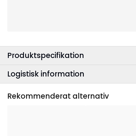
Produktspecifikation
Logistisk information
Färg
:
Bredd
:
EAN-kod
:
Rekommenderat alternativ
Höjd
:
Artikelnummer
:
Användningsområde
: