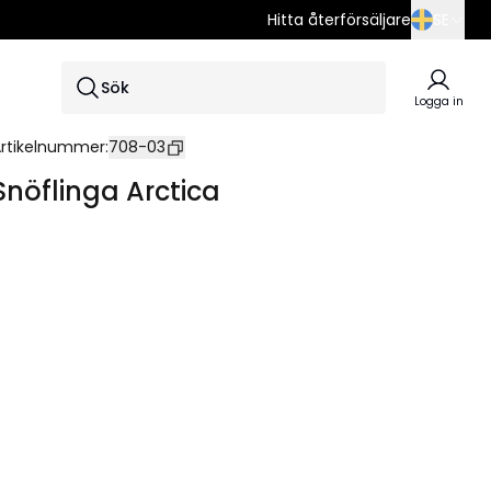
Hitta återförsäljare
SE
SE
Sök
EN
Logga in
DE
rtikelnummer
:
708-03
Snöflinga Arctica