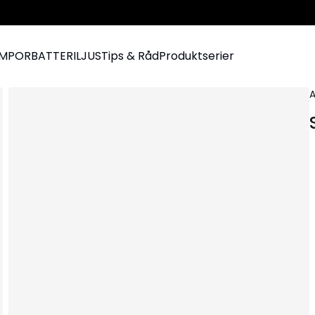
AMPOR
BATTERILJUS
Tips & Råd
Produktserier
A