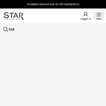
Snabba leveranser är vår ledstjärna
Logga in
Meny
Sök