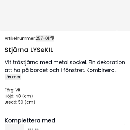
Artikelnummer
:
257-01
Stjärna LYSeKIL
Vit trästjärna med metallsockel. Fin dekoration
att ha på bordet och i fönstret. Kombinera
Läs mer
stjärnan med en snygg ljuskälla.
Storlek 50x48 cm.
Färg
:
Vit
Höjd
:
48 (cm)
Bredd
:
50 (cm)
Komplettera med
354-86-1