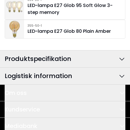
LED-lampa E27 Glob 95 Soft Glow 3-
step memory
355-50-1
LED-lampa E27 Glob 80 Plain Amber
Produktspecifikation
Logistisk information
Färg
:
Vit
Anslutningskabelns
Textil svart
Om oss
EAN-kod
:
7391482007506
färg
:
Det här är vi
E-nummer
:
7503906
Kundservice
Bredd
:
50
Design & Utveckling
Artikelnummer
:
257-01
Våra säljare
Mediabank
Kvalitet & Hållbarhet
Höjd
:
48