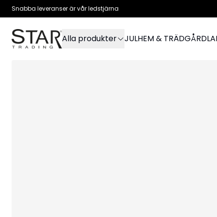
Snabba leveranser är vår ledstjärna
Alla produkter
JUL
HEM & TRÄDGÅRD
L