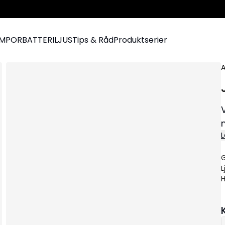
AMPOR
BATTERILJUS
Tips & Råd
Produktserier
A
L
G
L
H