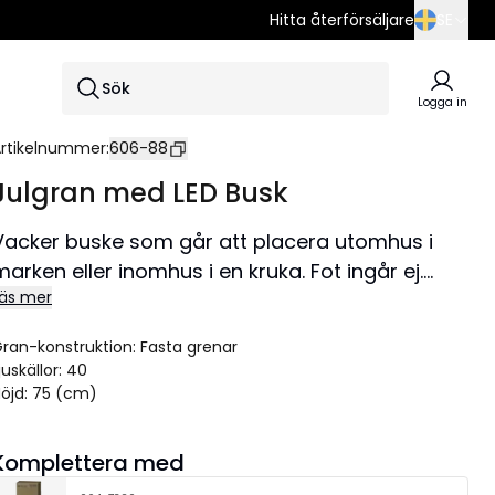
Hitta återförsäljare
SE
SE
Sök
EN
Logga in
DE
rtikelnummer
:
606-88
Julgran med LED Busk
Vacker buske som går att placera utomhus i
marken eller inomhus i en kruka. Fot ingår ej.
äs mer
Slinga med 40 varmvita LED lyser upp busken,
denna slinga får sättas på av användaren. Drivs
ran-konstruktion
:
Fasta grenar
med 3xAA batterier (ingår ej) och har inbyggd
juskällor
:
40
timer.
öjd
:
75 (cm)
Storlek 80x75cm
Komplettera med