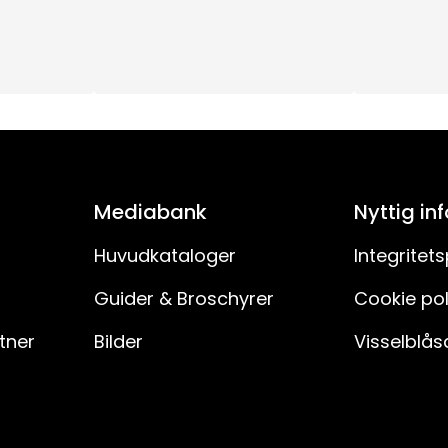
Ej utbytbar
3 batterier AA ingår ej. Brinntid ca. 60h.
6 h på, 18 h av, repeterande
10000
Mediabank
Nyttig in
0.5
Huvudkataloger
Integritets
Guider & Broschyrer
Cookie pol
4,5V DC
rtner
Bilder
Visselblås
20
PVC-kabel