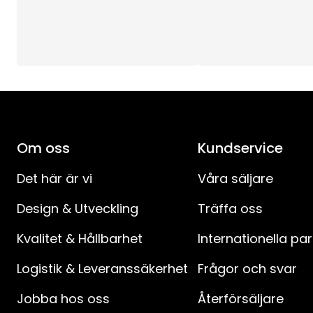
Sockel
:
Batteriinformation
:
Timer
:
Lystid (h)
:
Om oss
Kundservice
Total effekt (W)
:
Det här är vi
Våra säljare
Design & Utveckling
Träffa oss
Spänning
:
Kvalitet & Hållbarhet
Internationella pa
Anslutningskabelns längd (cm)
:
Logistik & Leveranssäkerhet
Frågor och svar
Anslutningskabel-specifikation
:
Jobba hos oss
Återförsäljare