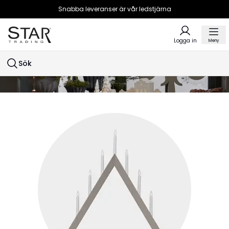
Snabba leveranser är vår ledstjärna
Logga in
Meny
Sök