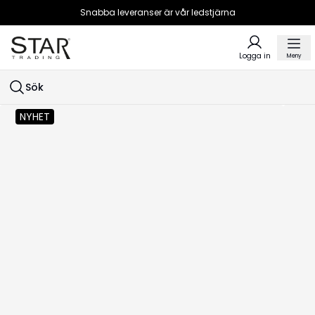
Snabba leveranser är vår ledstjärna
Logga in
Meny
Sök
NYHET