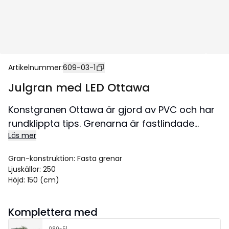
Artikelnummer
:
609-03-1
Julgran med LED Ottawa
Konstgranen Ottawa är gjord av PVC och har
rundklippta tips. Grenarna är fastlindade
Läs mer
direkt på stammen och ger möjlighet att ge
granen den form man önskar, antingen
Gran-konstruktion
:
Fasta grenar
nedåthängande grenar, eller mer raka grenar
Ljuskällor
:
250
Denna gran har en klassisk A-form. Med 250
Höjd
:
150 (cm)
små ljuspunkter vackert fördelade över
granen lyser den upp med ett mjukt varmvitt
Komplettera med
sken. Granen går att använda både inomhus
080-51