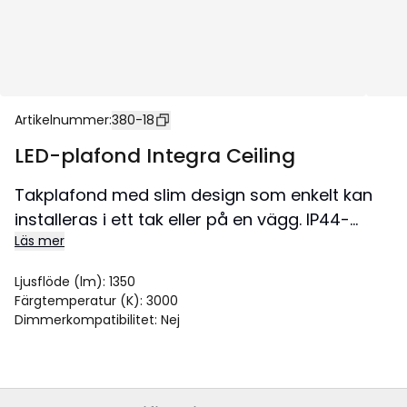
Artikelnummer
:
380-18
LED-plafond Integra Ceiling
Takplafond med slim design som enkelt kan
installeras i ett tak eller på en vägg. IP44-
Läs mer
klasssningen gör att den användas tex
utomhus eller våtutrymmen. Lampans
Ljusflöde (lm)
:
1350
färgtemperatur är 3000K.
Färgtemperatur (K)
:
3000
Dimmerkompatibilitet
:
Nej