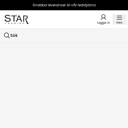
Snabba leveranser är vår ledstjärna
Logga in
Meny
Sök