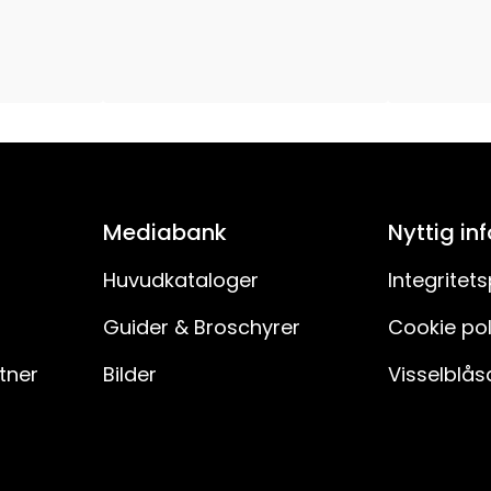
LED
Ej utbytbar
15000
0.7
Mediabank
Nyttig in
5V DC 3W 600mA IP20 Euro-kontakt
Huvudkataloger
Integritets
Guider & Broschyrer
Cookie pol
4,5V DC
rtner
Bilder
Visselblås
500
E225804