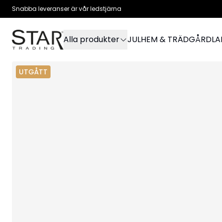
Snabba leveranser är vår ledstjärna
Alla produkter
JUL
HEM & TRÄDGÅRD
L
UTGÅTT