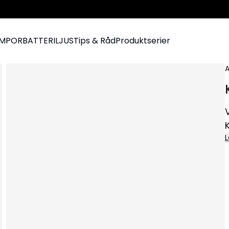
AMPOR
BATTERILJUS
Tips & Råd
Produktserier
A
L