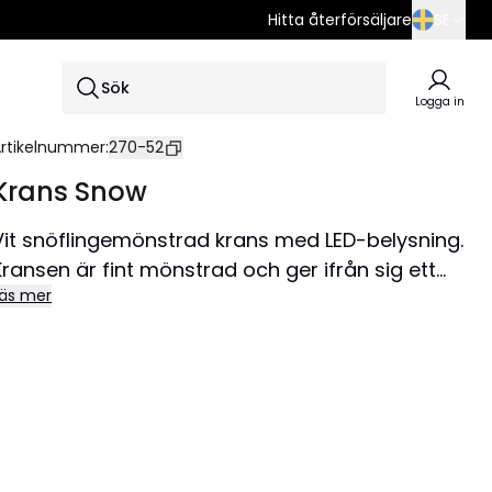
Hitta återförsäljare
SE
SE
Sök
EN
Logga in
DE
rtikelnummer
:
270-52
Krans Snow
Vit snöflingemönstrad krans med LED-belysning.
Kransen är fint mönstrad och ger ifrån sig ett
äs mer
vackert sken. Perfekt för att lysa upp i mörkret
för att skapa en mysig stämning inomhus.