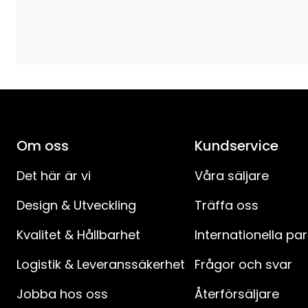
Typ av ljuskälla
:
Sockel
:
Lystid (h)
:
Total effekt (W)
:
Om oss
Kundservice
Transformator
:
Det här är vi
Våra säljare
Design & Utveckling
Träffa oss
Spänning
:
Kvalitet & Hållbarhet
Internationella pa
Anslutningskabelns längd (cm)
:
Logistik & Leveranssäkerhet
Frågor och svar
Anslutningskabel-specifikation
:
Jobba hos oss
Återförsäljare