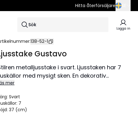
Hitta återförsäljare
SE
SE
Sök
EN
Logga in
DE
rtikelnummer
:
138-52-1
Ljusstake Gustavo
Stilren metalljusstake i svart. Ljusstaken har 7
ljuskällor med mysigt sken. En dekorativ
äs mer
ljusstake att ha i hemmet.
Storlek 37x37 cm.
ärg
:
Svart
juskällor
:
7
öjd
:
37 (cm)