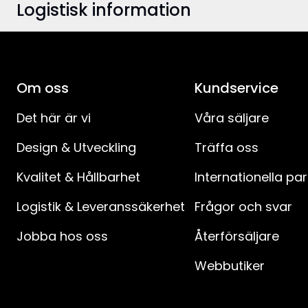
Logistisk information
Färg
:
Anslutningskabelns färg
:
EAN-kod
:
Bredd
:
Om oss
Artikelnummer
:
Kundservice
Höjd
:
Det här är vi
Våra säljare
Design & Utveckling
Träffa oss
Djup
:
Kvalitet & Hållbarhet
Internationella pa
Användningsområde
:
Logistik & Leveranssäkerhet
Frågor och svar
Ljuskällor
:
Jobba hos oss
Återförsäljare
Ljuskälla ingår
:
Webbutiker
Sockel
: