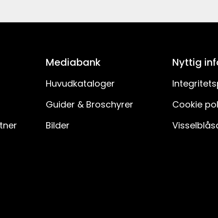
Svart
Svart
7391482078087
37
138-52-1
Mediabank
Nyttig in
37
Huvudkataloger
Integritets
Guider & Broschyrer
Cookie pol
6
rtner
Bilder
Visselblås
Inomhus
7
Ja
E10