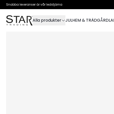
Snabba leveranser är vår ledstjärna
Alla produkter
JUL
HEM & TRÄDGÅRD
L