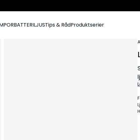
AMPOR
BATTERILJUS
Tips & Råd
Produktserier
A
L
F
L
H