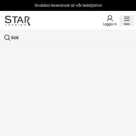
Snabba leveranser är vår ledstjärna
Logga in
Meny
Sök