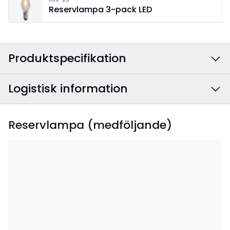
Reservlampa 3-pack LED
Produktspecifikation
Logistisk information
Färg
:
Mässing
Anslutningskabelns
Vit
EAN-kod
:
7391482078094
Reservlampa (medföljande)
färg
:
Artikelnummer
:
138-55-1
Bredd
:
37
Höjd
:
64
Djup
:
6