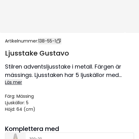
Artikelnummer
:
138-55-1
Ljusstake Gustavo
Stilren adventsljusstake i metall. Färgen är
mässings. Ljusstaken har 5 ljuskällor med
Läs mer
mysigt sken. Placera i ett förnster eller på en
skänk, passar utmärkt till advent och jul.
Färg
:
Mässing
Size 37x64 cm.
Ljuskällor
:
5
Höjd
:
64 (cm)
Komplettera med
300-20