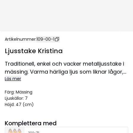
Artikelnummer
:
109-00-1
Ljusstake Kristina
Traditionell, enkel och vacker metalljusstake i
mässing. Varma härliga ljus som liknar lågor,
Läs mer
och en fantastisk höjd på 47cm. Den perfekta
ljusstaken för att skapa julkänsla!
Färg
:
Mässing
Size 31x47 cm.
Ljuskällor
:
7
Höjd
:
47 (cm)
Komplettera med
300-75