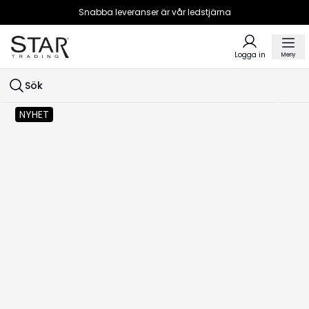
Snabba leveranser är vår ledstjärna
Logga in
Meny
Sök
NYHET