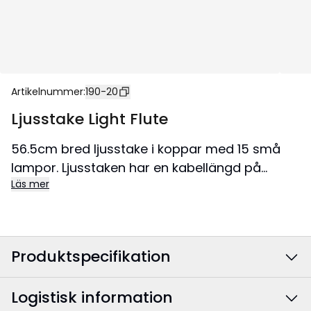
Artikelnummer
:
190-20
Ljusstake Light Flute
56.5cm bred ljusstake i koppar med 15 små
lampor. Ljusstaken har en kabellängd på
Läs mer
180cm.
Produktspecifikation
Logistisk information
Färg
:
Koppar