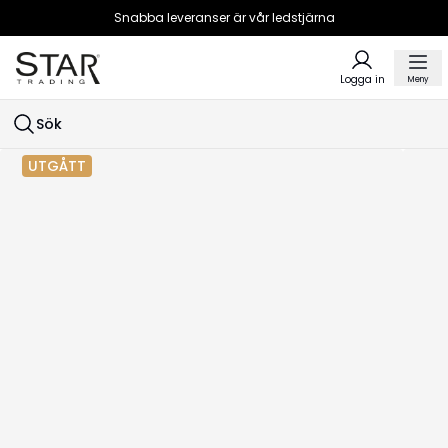
Snabba leveranser är vår ledstjärna
Logga in
Meny
Sök
UTGÅTT