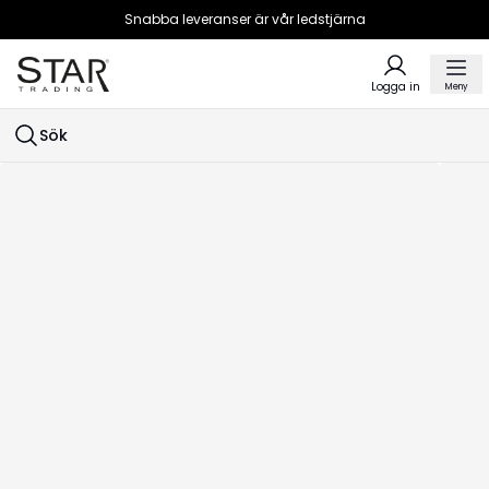
Snabba leveranser är vår ledstjärna
Logga in
Meny
Sök