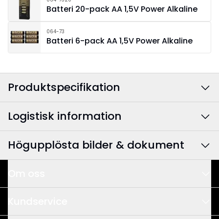
Batteri 20-pack AA 1,5V Power Alkaline
064-73
Batteri 6-pack AA 1,5V Power Alkaline
Produktspecifikation
Logistisk information
Färg
:
Krom
Bredd
:
33
Högupplösta bilder & dokument
EAN-kod
:
7391482064509
Höjd
:
48
Artikelnummer
:
139-01
Om oss
Djup
:
7.5
Start
Det här är vi
Kundservice
Monteringsanvisning
1 fil(er)
Design & Utveckling
Användningsområde
:
Inomhus