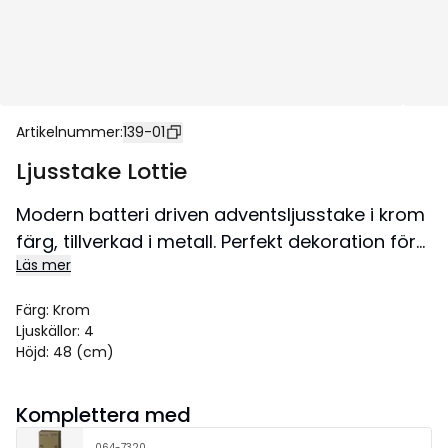
Artikelnummer
:
139-01
Ljusstake Lottie
Modern batteri driven adventsljusstake i krom
färg, tillverkad i metall. Perfekt dekoration för
Läs mer
platser däe inte el är tillgängligt. Ljusstaken är
batteridriven. Dekorera med till advent och jul,
Färg
:
Krom
placera den i ett fönster eller på en skänk.
Ljuskällor
:
4
Storlek 33x48 cm.
Höjd
:
48 (cm)
Komplettera med
064-7320