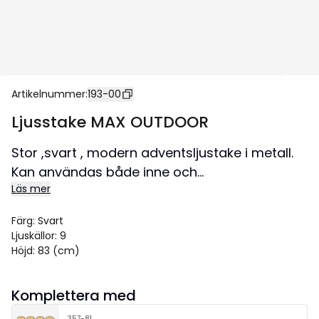
Artikelnummer
:
193-00
Ljusstake MAX OUTDOOR
Stor ,svart , modern adventsljustake i metall.
Kan användas både inne och
Läs mer
utomhus.Lampor ingår.Extra lång kabel och
transformator med timerfunktion. Markspett
Färg
:
Svart
för att fästa ljusstaken i marken ingår också.
Ljuskällor
:
9
Skapar julkänsla såväl ute som inne.
Höjd
:
83 (cm)
Komplettera med
357-81