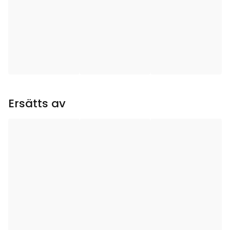
Användningsområde
:
Utomhus
Ljuskällor
:
9
Ljuskälla ingår
:
Ja
Sockel
:
E27
Ersätts av
Timer
:
6 h på, 18 h av,
repeterande
Total effekt (W)
:
2.07
Transformator
:
24V DC 3,6W IP44
Schuko-kontakt
Ljuskällans
10
Strömstyrka (mA)
: