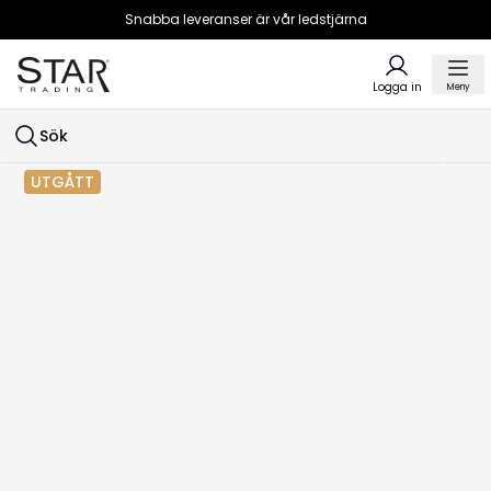
Snabba leveranser är vår ledstjärna
Logga in
Meny
Sök
UTGÅTT