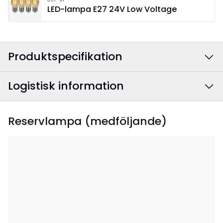
LED-lampa E27 24V Low Voltage
Produktspecifikation
Logistisk information
Färg
:
Svart
Anslutningskabelns
Svart
EAN-kod
:
7391482071392
Reservlampa (medföljande)
färg
:
Artikelnummer
:
193-00
Bredd
:
77
Höjd
:
83
Djup
:
15