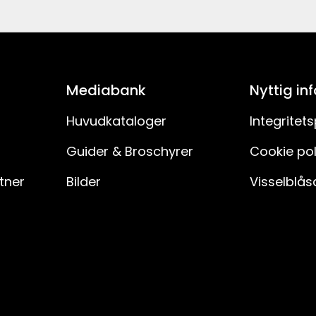
Röd
46
7391482072313
32
139-05-1
Mediabank
Nyttig in
4.5
Huvudkataloger
Integritets
Guider & Broschyrer
Cookie pol
Inomhus
rtner
Bilder
Visselblås
5
Ja
LED
Ej utbytbar