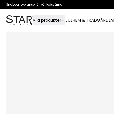
Snabba leveranser är vår ledstjärna
Alla produkter
JUL
HEM & TRÄDGÅRD
L