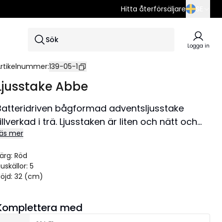
Hitta återförsäljare
SE
SE
Sök
EN
Logga in
DE
rtikelnummer
:
139-05-1
Ljusstake Abbe
Batteridriven bågformad adventsljusstake
tillverkad i trä. Ljusstaken är liten och nätt och
äs mer
därför lättplacerad i både fönster och på skänk.
LED lampor som lyser fint och skapar julkänsla i
ärg
:
Röd
hemmet. Denna produkt har FSC®-märkning.
juskällor
:
5
Storlek 46x32 cm.
öjd
:
32 (cm)
Komplettera med