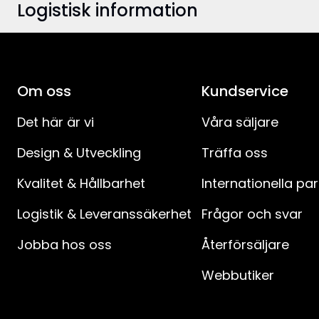
Logistisk information
Färg
:
Bredd
:
EAN-kod
:
Höjd
:
Om oss
Artikelnummer
:
Kundservice
Djup
:
Det här är vi
Våra säljare
Design & Utveckling
Träffa oss
Användningsområde
:
Kvalitet & Hållbarhet
Internationella pa
Ljuskällor
:
Logistik & Leveranssäkerhet
Frågor och svar
Ljuskälla ingår
:
Jobba hos oss
Återförsäljare
Typ av ljuskälla
:
Webbutiker
Sockel
: