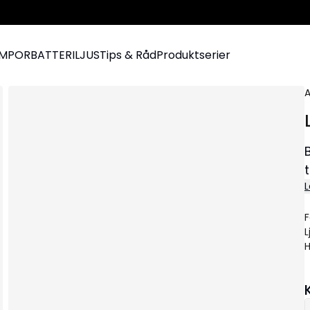
AMPOR
BATTERILJUS
Tips & Råd
Produktserier
A
L
F
L
H