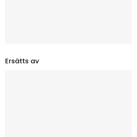
Användningsområde
:
Inomhus
Ljuskällor
:
7
Ljuskälla ingår
:
Ja
Sockel
:
E10
Ersätts av
Lystid (h)
:
1000
Total effekt (W)
:
21
Ljuskällans
88
Strömstyrka (mA)
:
Ljuskällans Effekt (W)
:
3
Ljuskällans Spänning
34V