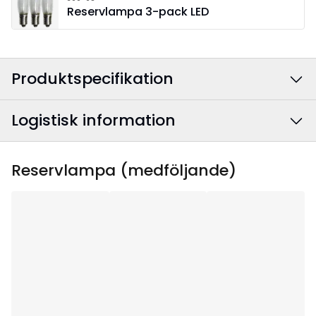
Reservlampa 3-pack LED
Produktspecifikation
Logistisk information
Färg
:
Natur
Anslutningskabelns
Vit
EAN-kod
:
7391482006677
Reservlampa (medföljande)
färg
:
Artikelnummer
:
286-10
Bredd
:
37.5
Höjd
:
30
Djup
:
4