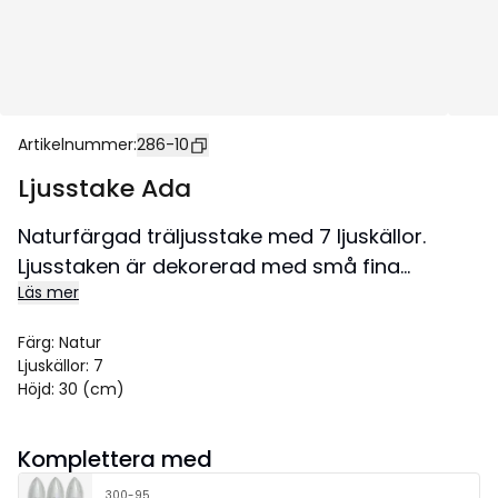
Artikelnummer
:
286-10
Ljusstake Ada
Naturfärgad träljusstake med 7 ljuskällor.
Ljusstaken är dekorerad med små fina
Läs mer
manschetter runt varje ljushållare. Skapar en
mysig adventkänsla i hemmet med härligt
Färg
:
Natur
sken.
Ljuskällor
:
7
Höjd
:
30 (cm)
Komplettera med
300-95