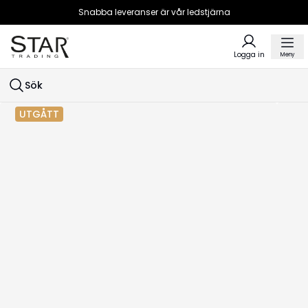
Snabba leveranser är vår ledstjärna
Logga in
Meny
Sök
UTGÅTT