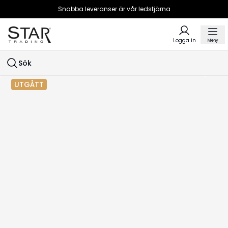
Snabba leveranser är vår ledstjärna
Logga in
Meny
Sök
UTGÅTT