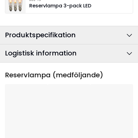
Reservlampa 3-pack LED
Produktspecifikation
Logistisk information
Färg
:
Röd
Anslutningskabelns
Vit
EAN-kod
:
7391482280855
Reservlampa (medföljande)
färg
:
Artikelnummer
:
280-85
Bredd
:
38
Höjd
:
30
Djup
:
5