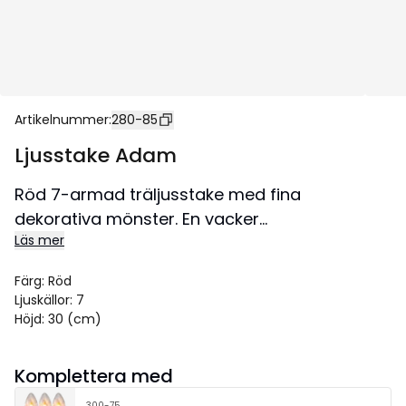
Artikelnummer
:
280-85
Ljusstake Adam
Röd 7-armad träljusstake med fina
dekorativa mönster. En vacker
Läs mer
adventsljusstake med härligt sken. Placera
ljusstaken exempelvis i fönstret för att skapa
Färg
:
Röd
en härlig julstämning i hemmet.
Ljuskällor
:
7
Höjd
:
30 (cm)
Komplettera med
300-75