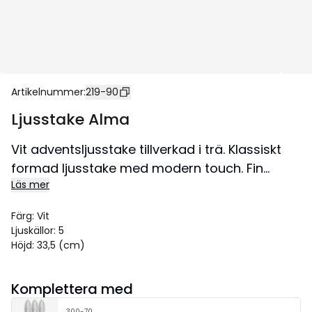
Artikelnummer
:
219-90
Ljusstake Alma
Vit adventsljusstake tillverkad i trä. Klassiskt
formad ljusstake med modern touch. Fin
Läs mer
ljusbild som skapar den perfekta
julstämningen i ditt fönster. Denna produkt har
Färg
:
Vit
FSC®-märkning.
Ljuskällor
:
5
Storlek 44x33,5 cm.
Höjd
:
33,5 (cm)
Komplettera med
300-70