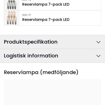
Reservlampa 7-pack LED
300-77
Reservlampa 7-pack LED
Produktspecifikation
Logistisk information
Färg
:
Vit
Anslutningskabelns
Vit
EAN-kod
:
7391482076922
Reservlampa (medföljande)
färg
:
Artikelnummer
:
219-90
Bredd
:
44
Höjd
:
33.5