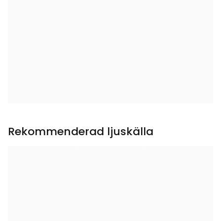
Djup
:
5.5
Användningsområde
:
Inomhus
Ljuskällor
:
5
Ljuskälla ingår
:
Ja
Typ av ljuskälla
:
LED
Rekommenderad ljuskälla
Sockel
:
E10
Total effekt (W)
:
2.5
Ljuskällans Effekt (W)
:
0.1-0.5
Ljuskällans Spänning
10-55VAC/DC