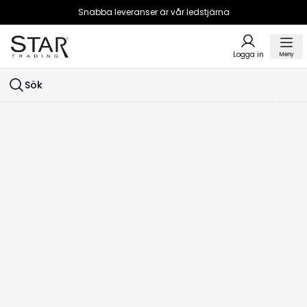
Snabba leveranser är vår ledstjärna
Logga in
Meny
Sök