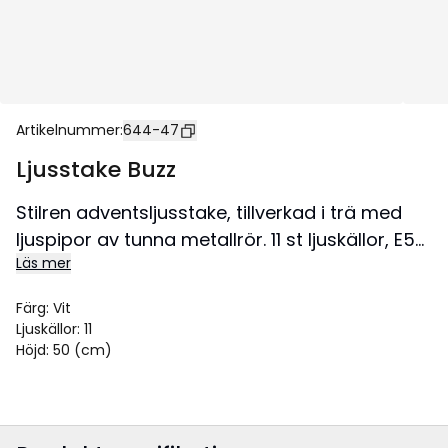
Artikelnummer
:
644-47
Ljusstake Buzz
Stilren adventsljusstake, tillverkad i trä med
ljuspipor av tunna metallrör. 11 st ljuskällor, E5
Läs mer
lampor. Hela ljusstaken är målad vit.
Textilkabel i vitt/grå. Ger ett härligt
Färg
:
Vit
stämningsfullt ljus hela året runt.
Ljuskällor
:
11
Storlek 59x50 cm.
Höjd
:
50 (cm)