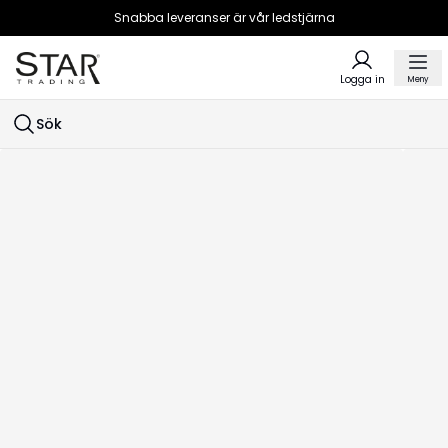
Snabba leveranser är vår ledstjärna
Logga in
Meny
Sök