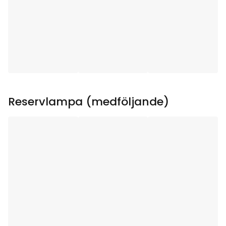
Användningsområde
:
Inomhus
Ljuskällor
:
7
Ljuskälla ingår
:
Ja
Sockel
:
E10
Reservlampa (medföljande)
Lystid (h)
:
1000
Total effekt (W)
:
21
Ljuskällans
88
Strömstyrka (mA)
:
Ljuskällans Effekt (W)
:
3
Ljuskällans Spänning
34V