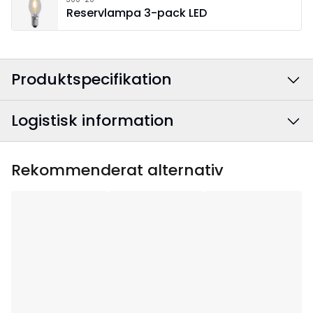
Reservlampa 3-pack LED
Produktspecifikation
Logistisk information
Färg
:
Vit
Anslutningskabelns
Textil grå/vit
EAN-kod
:
7391482036223
Rekommenderat alternativ
färg
:
Artikelnummer
:
219-55
Bredd
:
58
Höjd
:
29
Djup
:
7