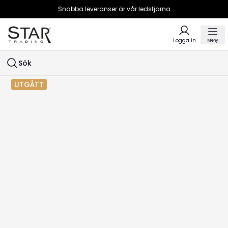
Snabba leveranser är vår ledstjärna
Logga in
Meny
Sök
UTGÅTT