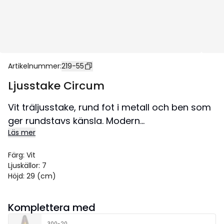
Artikelnummer
:
219-55
Ljusstake Circum
Vit träljusstake, rund fot i metall och ben som
ger rundstavs känsla. Modern
Läs mer
adventsljusstake att dekorera med till jul.
Ljusstaken har 7 ljuskällor.
Färg
:
Vit
Ljuskällor
:
7
Höjd
:
29 (cm)
Komplettera med
300-20