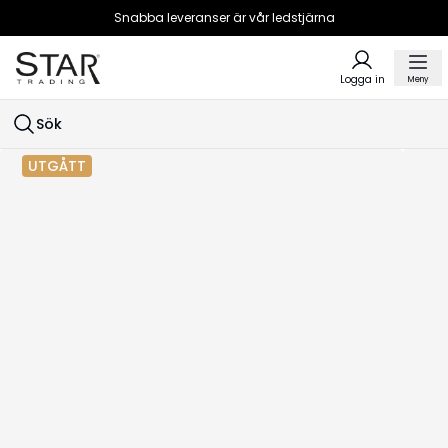
Snabba leveranser är vår ledstjärna
Logga in
Meny
Sök
UTGÅTT