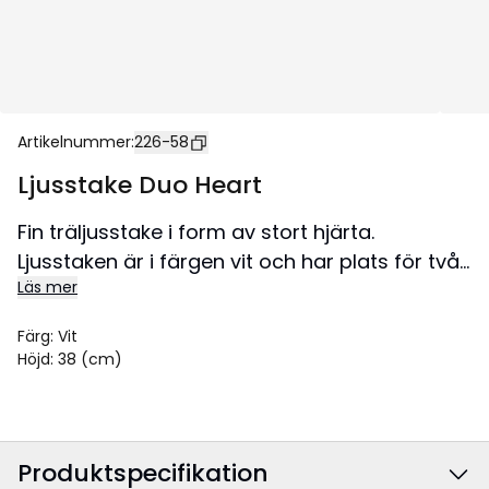
Artikelnummer
:
226-58
Ljusstake Duo Heart
Fin träljusstake i form av stort hjärta.
Ljusstaken är i färgen vit och har plats för två
Läs mer
stearinljus. Placeras fint på ett bord för att
skapa en härlig julstämning i hemmet.
Färg
:
Vit
Höjd
:
38 (cm)
Produktspecifikation