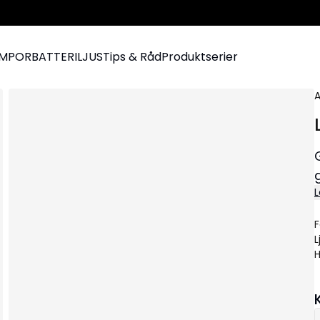
AMPOR
BATTERILJUS
Tips & Råd
Produktserier
A
L
i
F
L
H