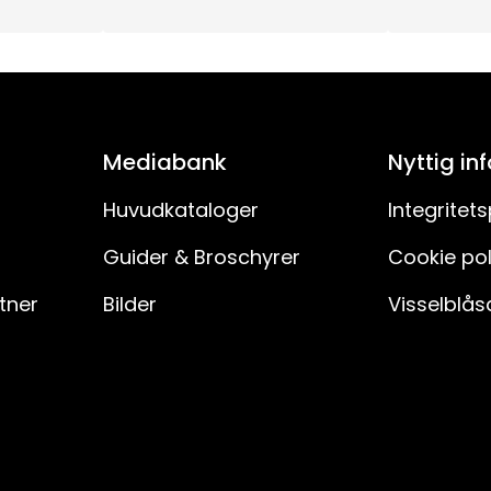
15
55
3
Mediabank
Nyttig in
55V
Huvudkataloger
Integritets
Guider & Broschyrer
Cookie pol
230V AC
rtner
Bilder
Visselblås
180
H03VVH2-F
150