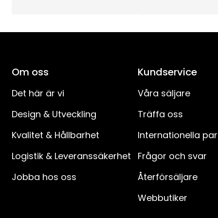
Total effekt (W)
:
Ljuskällans Strömstyrka (mA)
:
Ljuskällans Effekt (W)
:
Om oss
Kundservice
Ljuskällans Spänning (V)
:
Det här är vi
Våra säljare
Design & Utveckling
Träffa oss
Spänning
:
Kvalitet & Hållbarhet
Internationella pa
Anslutningskabelns längd (cm)
:
Logistik & Leveranssäkerhet
Frågor och svar
Anslutningskabel-specifikation
:
Jobba hos oss
Återförsäljare
Avstånd mellan kontakt och strömbrytare (cm)
:
Webbutiker