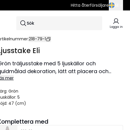
Hitta återförsäljare
SE
SE
Sök
EN
Logga in
DE
rtikelnummer
:
218-79-1
Ljusstake Eli
Grön träljusstake med 5 ljuskällor och
guldmålad dekoration, lätt att placera och
äs mer
skapar en härlig julstämning både i fönster och
nne i rummet på tex en hylla eller skänk. Denna
ärg
:
Grön
produkt har FSC®-märkning.
juskällor
:
5
Storlek 37x47 cm.
öjd
:
47 (cm)
Komplettera med