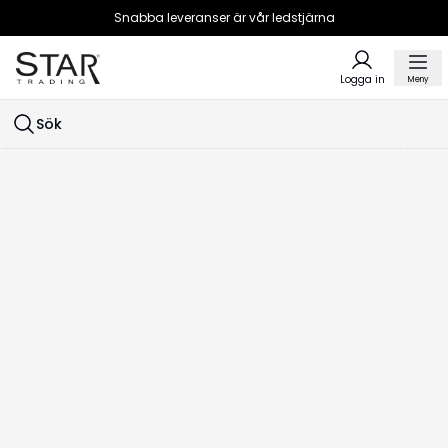
Snabba leveranser är vår ledstjärna
Logga in
Meny
Sök