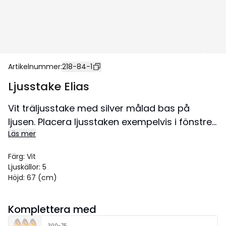
Artikelnummer
:
218-84-1
Ljusstake Elias
Vit träljusstake med silver målad bas på
ljusen. Placera ljusstaken exempelvis i fönstret
Läs mer
för att skapa en härlig adventstämning i
hemmet. Denna produkt har FSC®-märkning.
Färg
:
Vit
Storlek 35x67 cm.
Ljuskällor
:
5
Höjd
:
67 (cm)
Komplettera med
300-75