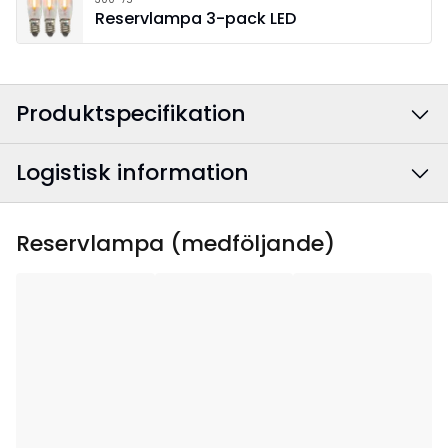
Reservlampa 3-pack LED
Produktspecifikation
Logistisk information
Färg
:
Vit
Anslutningskabelns
Vit
EAN-kod
:
7391482078179
Reservlampa (medföljande)
färg
:
Artikelnummer
:
218-84-1
Bredd
:
35
Höjd
:
67
Djup
:
8