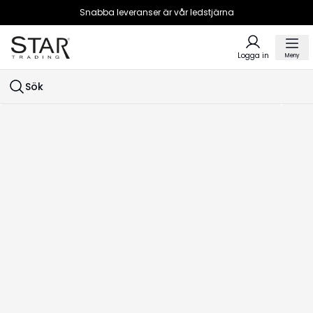
Snabba leveranser är vår ledstjärna
Logga in
Meny
Sök