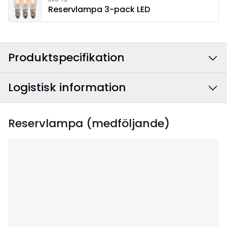
Reservlampa 3-pack LED
Produktspecifikation
Logistisk information
Färg
:
Beige
Anslutningskabelns
Vit
EAN-kod
:
7391482072061
Reservlampa (medföljande)
färg
:
Artikelnummer
:
219-43-1
Bredd
:
63
Höjd
:
40
Djup
:
6