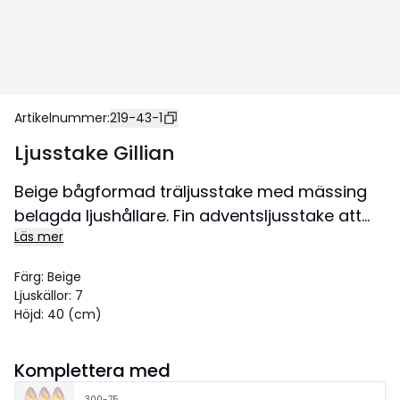
Artikelnummer
:
219-43-1
Ljusstake Gillian
Beige bågformad träljusstake med mässing
belagda ljushållare. Fin adventsljusstake att
Läs mer
dekorera med till jul. Ljusstaken har 7 ljuskällor.
Denna produkt har FSC®-märkning.
Färg
:
Beige
Storlek 63x40 cm.
Ljuskällor
:
7
Höjd
:
40 (cm)
Komplettera med
300-75