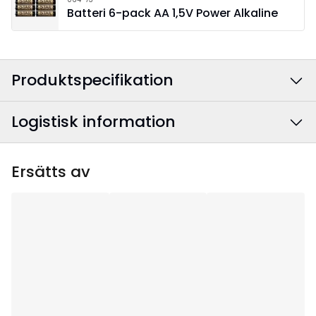
Batteri 6-pack AA 1,5V Power Alkaline
Produktspecifikation
Logistisk information
Färg
:
Vit
Bredd
:
22
EAN-kod
:
7391482070814
Ersätts av
Höjd
:
24.5
Artikelnummer
:
139-06
Djup
:
6
Användningsområde
:
Inomhus
Ljuskällor
:
4