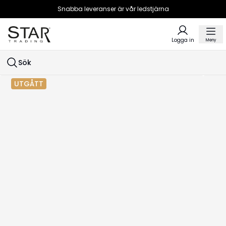
Snabba leveranser är vår ledstjärna
Logga in
Meny
Sök
UTGÅTT