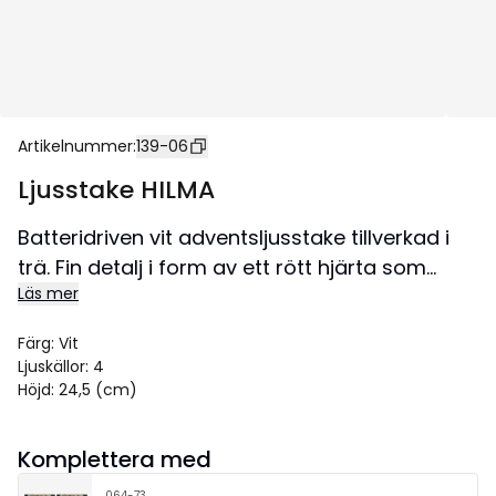
Artikelnummer
:
139-06
Ljusstake HILMA
Batteridriven vit adventsljusstake tillverkad i
trä. Fin detalj i form av ett rött hjärta som
Läs mer
lyfter den enkla modellen. Ljusstaken är liten
och nätt och därför lättplacerad i både
Färg
:
Vit
fönster och på skänk. Skapar julkänsla i
Ljuskällor
:
4
hemmet.
Höjd
:
24,5 (cm)
Komplettera med
064-73