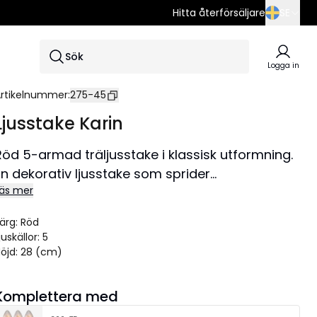
Hitta återförsäljare
SE
SE
Sök
EN
Logga in
DE
rtikelnummer
:
275-45
Ljusstake Karin
Röd 5-armad träljusstake i klassisk utformning.
En dekorativ ljusstake som sprider
äs mer
adventstämning i hemmet.
ärg
:
Röd
juskällor
:
5
öjd
:
28 (cm)
Komplettera med