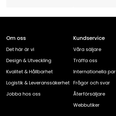
Avstånd strömbrytare till produkt (cm)
:
IP-klass
:
Om oss
Kundservice
Batteriprodukter
:
Det här är vi
Våra säljare
Design & Utveckling
Träffa oss
Kvalitet & Hållbarhet
Internationella pa
Logistik & Leveranssäkerhet
Frågor och svar
Jobba hos oss
Återförsäljare
Webbutiker