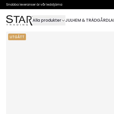
Snabba leveranser är vår ledstjärna
Alla produkter
JUL
HEM & TRÄDGÅRD
L
UTGÅTT