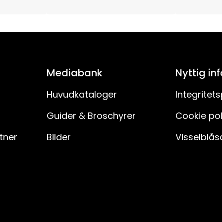
30
IP20
Mediabank
Nyttig in
Nej
Huvudkataloger
Integritets
Guider & Broschyrer
Cookie pol
rtner
Bilder
Visselblås