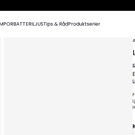
AMPOR
BATTERILJUS
Tips & Råd
Produktserier
A
L
F
L
H