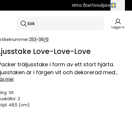
Hitta återförsäljare
SE
SE
Sök
EN
Logga in
DE
rtikelnummer
:
253-38
Ljusstake Love-Love-Love
Vacker träljusstake i form av ett stort hjärta.
Ljusstaken är i färgen vit och dekorerad med
äs mer
två små hjärtan.
ärg
:
Vit
juskällor
:
2
öjd
:
48,5 (cm)