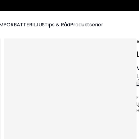
AMPOR
BATTERILJUS
Tips & Råd
Produktserier
A
L
F
L
H