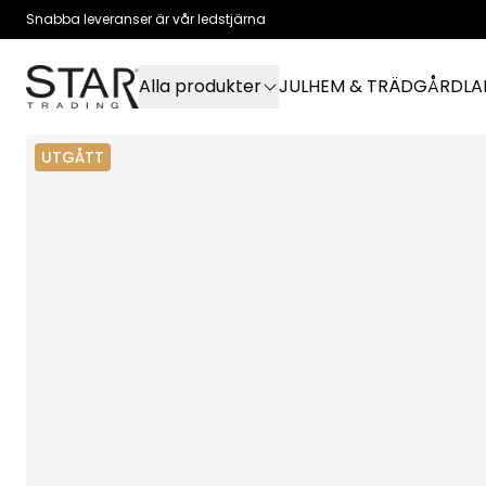
Snabba leveranser är vår ledstjärna
Alla produkter
JUL
HEM & TRÄDGÅRD
L
UTGÅTT