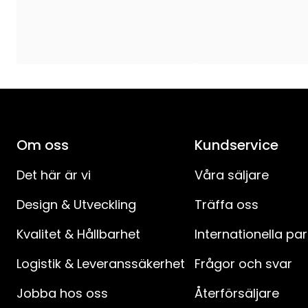
Anslutningskabelns längd (cm)
:
Anslutningskabel-specifikation
:
Avstånd mellan kontakt och strömbrytare (cm)
:
Avstånd strömbrytare till produkt (cm)
:
Om oss
Kundservice
IP-klass
:
Det här är vi
Våra säljare
Batteriprodukter
:
Design & Utveckling
Träffa oss
Kvalitet & Hållbarhet
Internationella pa
Logistik & Leveranssäkerhet
Frågor och svar
Jobba hos oss
Återförsäljare