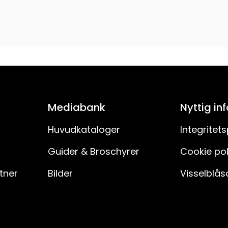
180
PVC-kabel
150
30
Mediabank
Nyttig in
IP20
Huvudkataloger
Integritets
Nej
Guider & Broschyrer
Cookie pol
rtner
Bilder
Visselblås