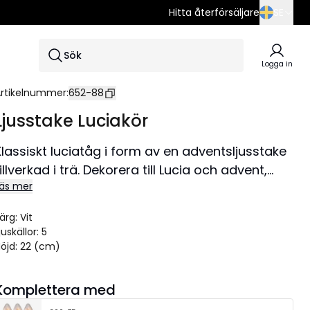
Hitta återförsäljare
SE
SE
Sök
EN
Logga in
DE
rtikelnummer
:
652-88
Ljusstake Luciakör
Klassiskt luciatåg i form av en adventsljusstake
tillverkad i trä. Dekorera till Lucia och advent,
äs mer
ljusstaken ger en fantastisk fin julstämning i
både fönster och på en skänk.
ärg
:
Vit
Storlek 33x22 cm.
juskällor
:
5
öjd
:
22 (cm)
Komplettera med