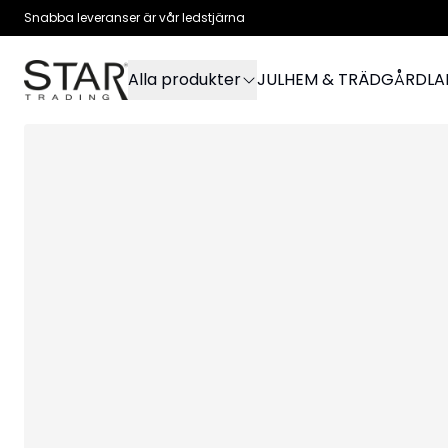
Snabba leveranser är vår ledstjärna
Alla produkter
JUL
HEM & TRÄDGÅRD
L