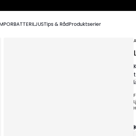
AMPOR
BATTERILJUS
Tips & Råd
Produktserier
A
L
F
L
H