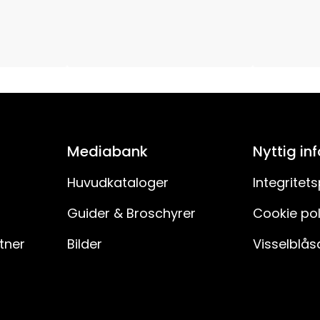
H03VVH2-F
30
150
IP20
Mediabank
Nyttig in
Nej
Huvudkataloger
Integritets
Guider & Broschyrer
Cookie pol
rtner
Bilder
Visselblås