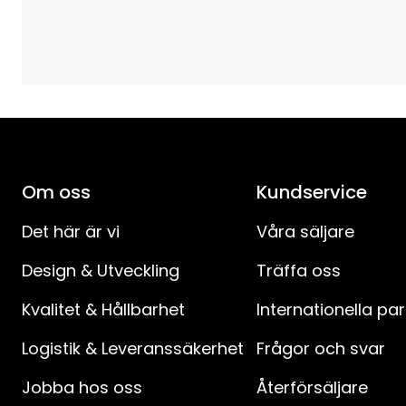
Anslutningskabel-specifikation
:
Avstånd mellan kontakt och strömbrytare (cm)
:
Avstånd strömbrytare till produkt (cm)
:
IP-klass
:
Om oss
Kundservice
Batteriprodukter
:
Det här är vi
Våra säljare
Design & Utveckling
Träffa oss
Kvalitet & Hållbarhet
Internationella pa
Logistik & Leveranssäkerhet
Frågor och svar
Jobba hos oss
Återförsäljare