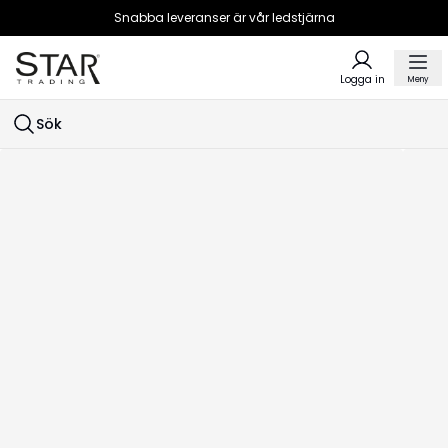
Snabba leveranser är vår ledstjärna
Logga in
Meny
Sök