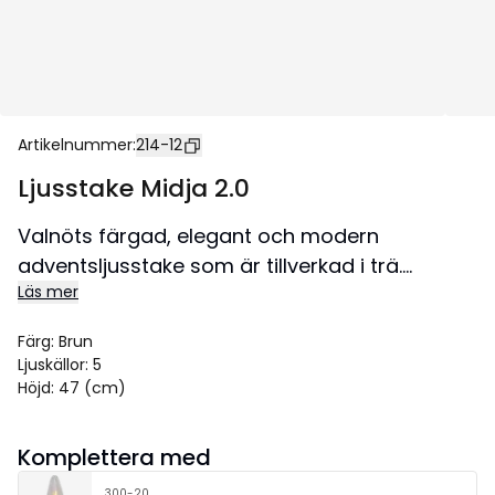
Artikelnummer
:
214-12
Ljusstake Midja 2.0
Valnöts färgad, elegant och modern
adventsljusstake som är tillverkad i trä.
Läs mer
Metallrör mellan de svarvade trä armarna.
Textilkabel med brytare. Placera den i ett
Färg
:
Brun
fönster eller och på en skänk. Elegant
Ljuskällor
:
5
adventljusstake att dekorera med till jul.
Höjd
:
47 (cm)
Storlek 35x47 cm.
Komplettera med
300-20