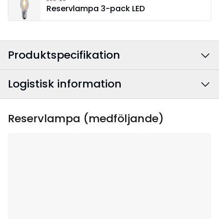
Reservlampa 3-pack LED
Produktspecifikation
Logistisk information
Färg
:
Brun
Anslutningskabelns
Textil grå/vit
EAN-kod
:
7391482063595
Reservlampa (medföljande)
färg
:
Artikelnummer
:
214-12
Bredd
:
35
Höjd
:
47
Djup
:
9