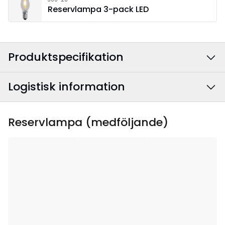
Reservlampa 3-pack LED
Produktspecifikation
Logistisk information
Färg
:
Brun
Anslutningskabelns
Vit
EAN-kod
:
7391482082329
Reservlampa (medföljande)
färg
:
Artikelnummer
:
220-07-1
Bredd
:
42
Höjd
:
24
Djup
:
5