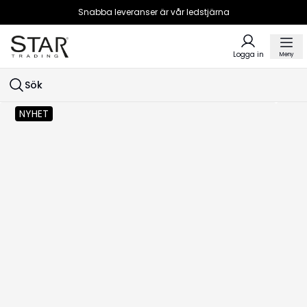
Snabba leveranser är vår ledstjärna
Logga in
Meny
Sök
NYHET