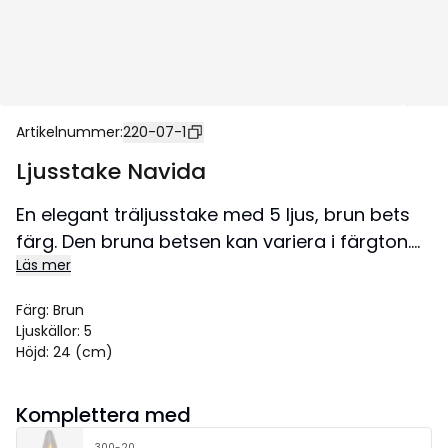
Artikelnummer
:
220-07-1
Ljusstake Navida
En elegant träljusstake med 5 ljus, brun bets
färg. Den bruna betsen kan variera i färgton.
Läs mer
Placera adventsljusstaken i ett fönster eller på
en skänk. Skapar en härlig julstämning i både
Färg
:
Brun
hem och offentlig miljö.
Ljuskällor
:
5
Storlek 42x24 cm.
Höjd
:
24 (cm)
Komplettera med
300-20