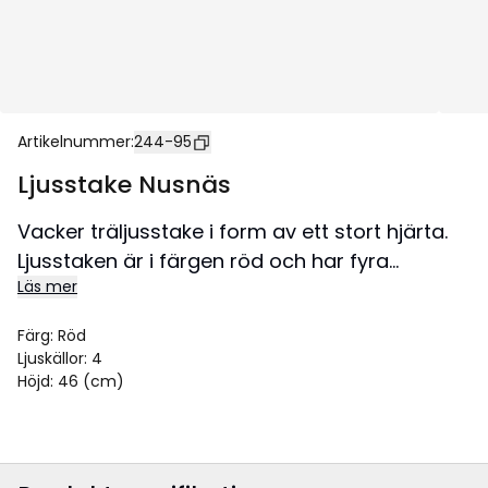
Artikelnummer
:
244-95
Ljusstake Nusnäs
Vacker träljusstake i form av ett stort hjärta.
Ljusstaken är i färgen röd och har fyra
Läs mer
ljuskällor. Placeras exempelvis i en hylla som
en härlig inredning till jul. Ljusstaken skapar en
Färg
:
Röd
mysig stämning med ljus.
Ljuskällor
:
4
Höjd
:
46 (cm)