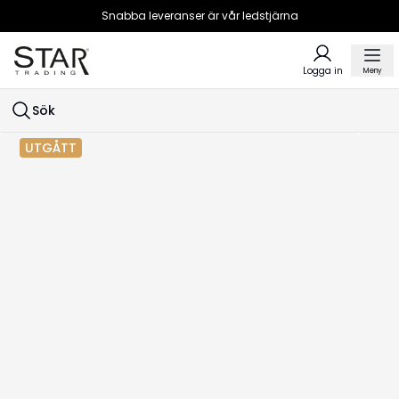
Snabba leveranser är vår ledstjärna
Logga in
Meny
Sök
UTGÅTT