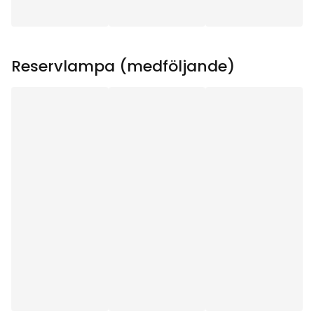
Ljuskälla ingår
:
Ja
Typ av ljuskälla
:
LED
Reservlampa (medföljande)
Sockel
:
E10
Lystid (h)
:
10000
Total effekt (W)
:
0.8
Transformator
:
24V AC 1VA IP20 Euro-
kontakt
Ljuskällans Effekt (W)
:
0.2
Ljuskällans Spänning
10-55
(V)
: