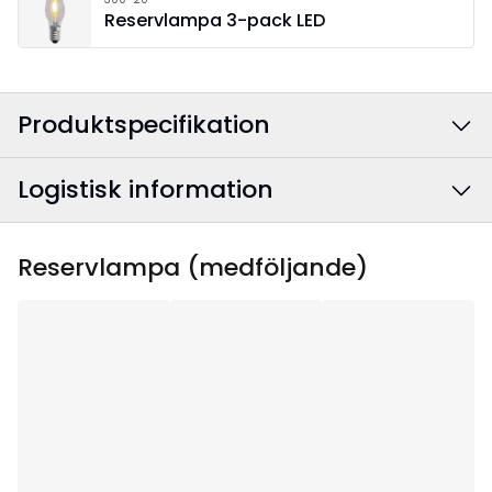
Storlek 60x40 cm.
Reservlampa 3-pack LED
Produktspecifikation
Logistisk information
Färg
:
Grå
Anslutningskabelns
Vit
EAN-kod
:
7391482053954
Reservlampa (medföljande)
färg
:
Artikelnummer
:
645-13
Bredd
:
60
Höjd
:
40
Djup
:
6