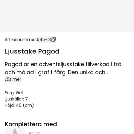
Artikelnummer
:
645-13
Ljusstake Pagod
Pagod är en adventsljusstake tillverkad i trä
och målad i grafit färg. Den unika och
Läs mer
eleganta formen är skapad av vår designer
Charlotte Falck. Med sina 7 ljuskällor lyser
Färg
:
Grå
ljusstaken stämningsfullt och skapar en
Ljuskällor
:
7
fantastisk julstämning i hemmet eller i
Höjd
:
40 (cm)
offentliga miljö. Eftersom formen är unik har vi
registrerat ett mönsterskydd, EU Design reg.
Komplettera med
0081082299.
300-20