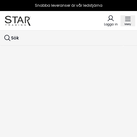
Snabba leveranser är vår ledstjärna
Logga in
Meny
Sök