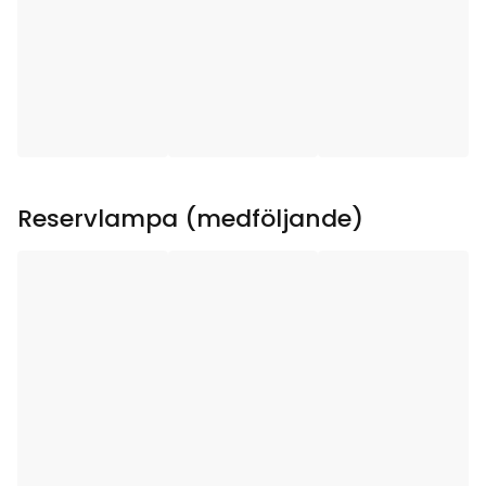
Användningsområde
:
Inomhus
Ljuskällor
:
4
Ljuskälla ingår
:
Ja
Typ av ljuskälla
:
LED
Reservlampa (medföljande)
Sockel
:
E10
Lystid (h)
:
10000
Total effekt (W)
:
0.8
Ljuskällans Effekt (W)
:
0.2
Ljuskällans Spänning
10-55V
(V)
: