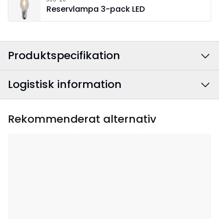
Reservlampa 3-pack LED
Produktspecifikation
Logistisk information
Färg
:
Beige
Anslutningskabelns
Textil grå/vit
EAN-kod
:
7391482028044
Rekommenderat alternativ
färg
:
Artikelnummer
:
219-82
Bredd
:
27
Höjd
:
55
Djup
:
9