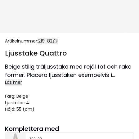
Artikelnummer
:
219-82
Ljusstake Quattro
Beige stilig träljusstake med rejäl fot och raka
former. Placera ljusstaken exempelvis i
Läs mer
fönstret för att skapa en härlig
adventstämning i hemmet.
Färg
:
Beige
Ljuskällor
:
4
Höjd
:
55 (cm)
Komplettera med
300-20