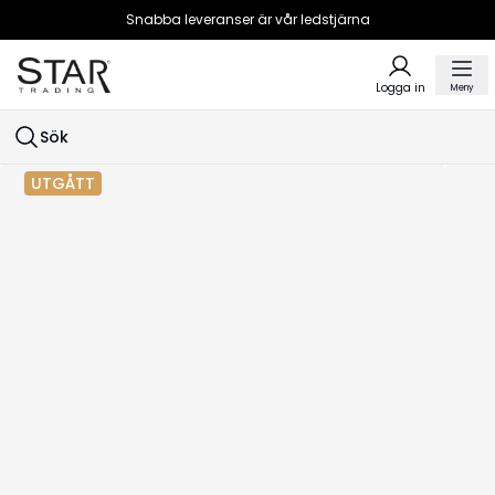
Snabba leveranser är vår ledstjärna
Logga in
Meny
Sök
UTGÅTT