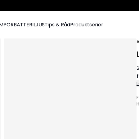
AMPOR
BATTERILJUS
Tips & Råd
Produktserier
A
L
F
H