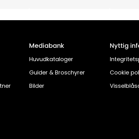
Mediabank
Nyttig in
Huvudkataloger
Integritets
Guider & Broschyrer
Cookie pol
rtner
Bilder
Visselblås