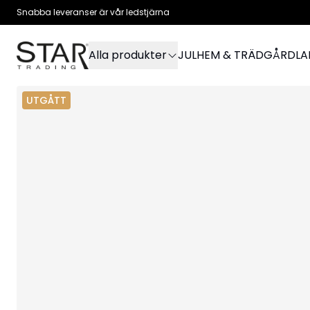
Snabba leveranser är vår ledstjärna
Alla produkter
JUL
HEM & TRÄDGÅRD
L
UTGÅTT