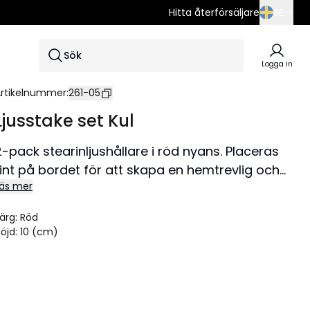
Hitta återförsäljare
SE
SE
Sök
EN
Logga in
DE
rtikelnummer
:
261-05
Ljusstake set Kul
2-pack stearinljushållare i röd nyans. Placeras
fint på bordet för att skapa en hemtrevlig och
äs mer
mysig känsla kring advent.
ärg
:
Röd
öjd
:
10 (cm)