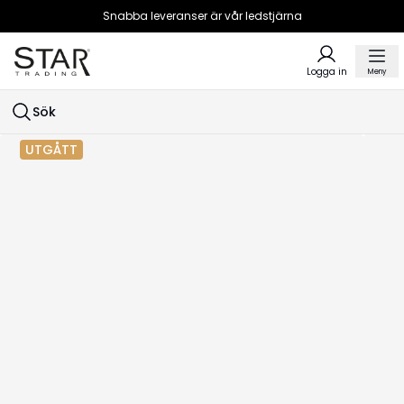
Snabba leveranser är vår ledstjärna
Logga in
Meny
Sök
UTGÅTT