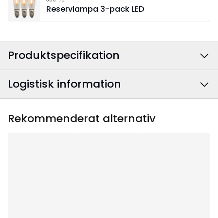
Reservlampa 3-pack LED
Produktspecifikation
Logistisk information
Färg
:
Blå
Anslutningskabelns
Vit
EAN-kod
:
7391482656803
Rekommenderat alternativ
färg
:
Artikelnummer
:
656-80
Bredd
:
56
Höjd
:
31
Djup
:
12