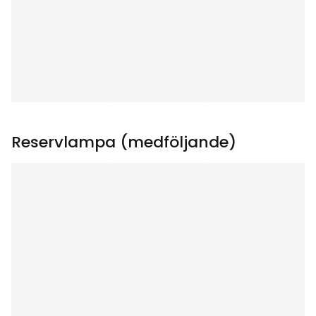
Användningsområde
:
Inomhus
Ljuskällor
:
7
Ljuskälla ingår
:
Ja
Sockel
:
E10
Reservlampa (medföljande)
Lystid (h)
:
1000
Total effekt (W)
:
21
Ljuskällans
88
Strömstyrka (mA)
:
Ljuskällans Effekt (W)
:
3
Ljuskällans Spänning
34V