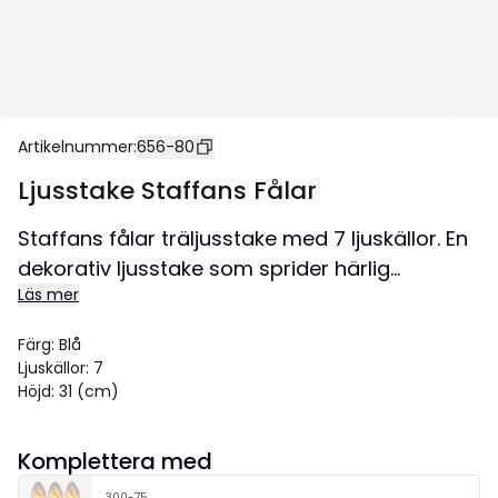
Artikelnummer
:
656-80
Ljusstake Staffans Fålar
Staffans fålar träljusstake med 7 ljuskällor. En
dekorativ ljusstake som sprider härlig
Läs mer
julstämning i hemmet.
Färg
:
Blå
Ljuskällor
:
7
Höjd
:
31 (cm)
Komplettera med
300-75