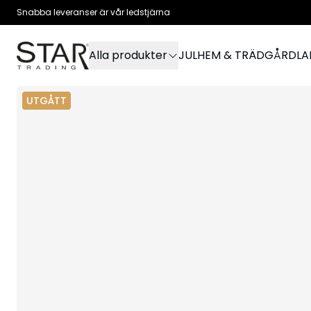
Snabba leveranser är vår ledstjärna
Alla produkter
JUL
HEM & TRÄDGÅRD
L
UTGÅTT