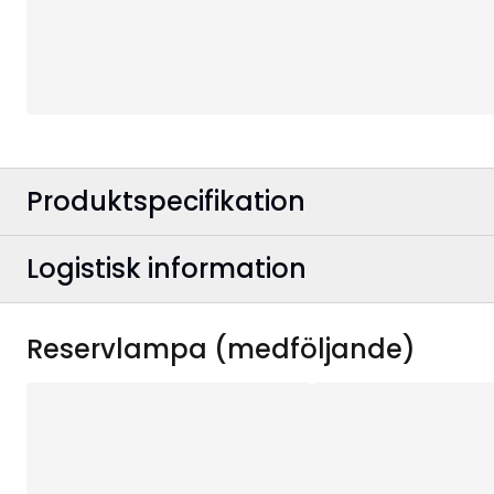
Produktspecifikation
Logistisk information
Färg
:
Anslutningskabelns färg
:
EAN-kod
:
Reservlampa (medföljande)
Bredd
:
Artikelnummer
:
Höjd
: