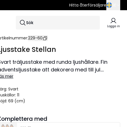
Hitta återförsäljare
SE
SE
Sök
EN
Logga in
DE
rtikelnummer
:
229-60
Ljusstake Stellan
Svart träljusstake med runda ljushållare. Fin
adventsljusstake att dekorera med till jul.
äs mer
jusstaken har 11 ljuskällor.
ärg
:
Svart
juskällor
:
11
öjd
:
69 (cm)
Komplettera med