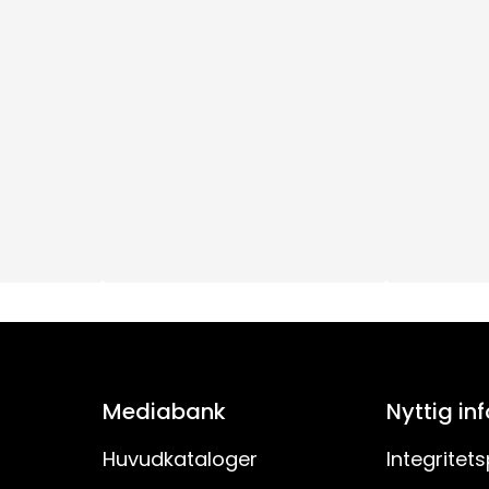
8
Inomhus
11
Ja
E10
1000
33
130
Mediabank
Nyttig in
3
Huvudkataloger
Integritets