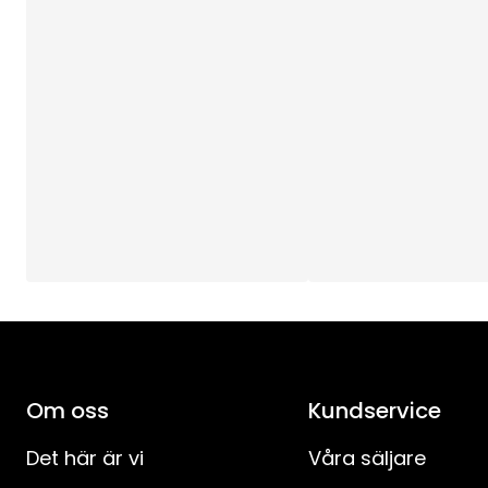
Djup
:
Användningsområde
:
Ljuskällor
:
Ljuskälla ingår
:
Sockel
:
Lystid (h)
:
Total effekt (W)
:
Ljuskällans Strömstyrka (mA)
:
Om oss
Kundservice
Ljuskällans Effekt (W)
:
Det här är vi
Våra säljare