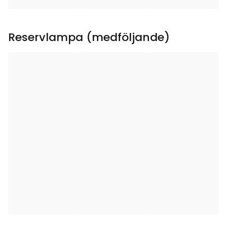
Sockel
:
E10
Reservlampa (medföljande)
Lystid (h)
:
10000
Total effekt (W)
:
1.4
Ljuskällans Effekt (W)
:
0.2
Ljuskällans Spänning
10-55VAC
(V)
:
Spänning
:
230V AC
Anslutningskabelns
180
längd (cm)
:
Anslutningskabel-
H03VVH2-F