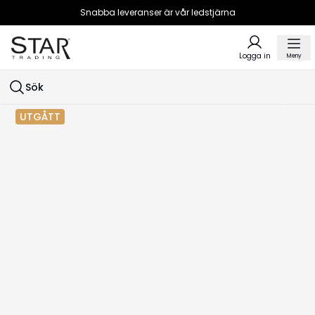
Snabba leveranser är vår ledstjärna
Logga in
Meny
Sök
UTGÅTT