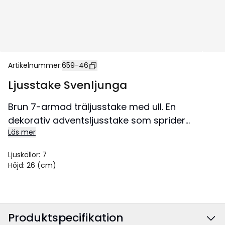
Artikelnummer
:
659-46
Ljusstake Svenljunga
Brun 7-armad träljusstake med ull. En
dekorativ adventsljusstake som sprider
Läs mer
julstämning i hemmet.
Ljuskällor
:
7
Höjd
:
26 (cm)
Produktspecifikation