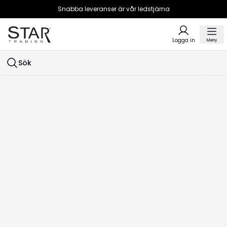
Snabba leveranser är vår ledstjärna
Logga in
Meny
Sök