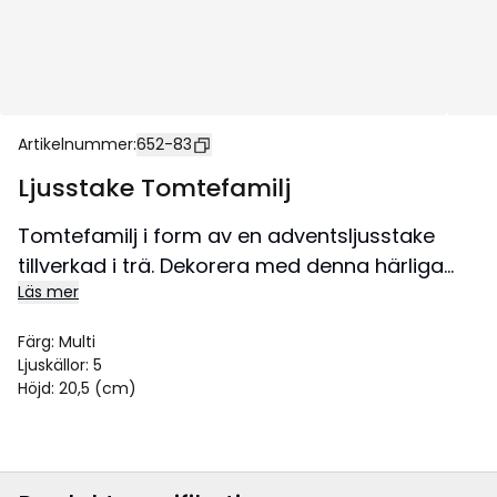
Artikelnummer
:
652-83
Ljusstake Tomtefamilj
Tomtefamilj i form av en adventsljusstake
tillverkad i trä. Dekorera med denna härliga
Läs mer
ljusstake till advent och jul. Ljusstaken ger en
fantastisk julstämning i både fönster eller på
Färg
:
Multi
en skänk.
Ljuskällor
:
5
Storlek 33,5x20,5 cm.
Höjd
:
20,5 (cm)