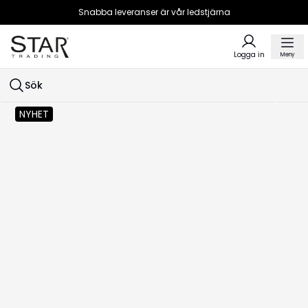
Snabba leveranser är vår ledstjärna
Logga in
Meny
Sök
NYHET