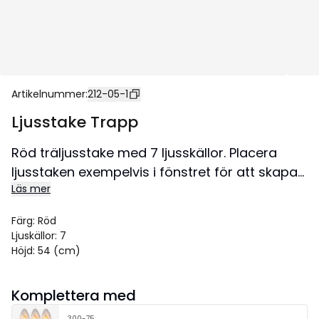
Artikelnummer
:
212-05-1
Ljusstake Trapp
Röd träljusstake med 7 ljusskällor. Placera
ljusstaken exempelvis i fönstret för att skapa
Läs mer
en härlig adventstämning i hemmet.
Ljusstaken har en kabellängd på 180cm. Denna
Färg
:
Röd
produkt har FSC®-märkning.
Ljuskällor
:
7
Storlek 34x54 cm.
Höjd
:
54 (cm)
Komplettera med
300-75