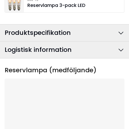
Reservlampa 3-pack LED
Produktspecifikation
Logistisk information
Färg
:
Röd
Bredd
:
34
EAN-kod
:
7391482071903
Reservlampa (medföljande)
Höjd
:
54
Artikelnummer
:
212-05-1
Djup
:
9
Användningsområde
:
Inomhus
Ljuskällor
:
7