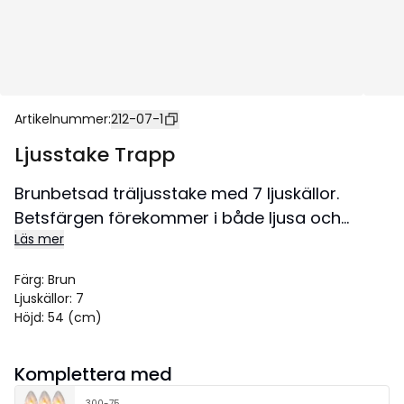
Artikelnummer
:
212-07-1
Ljusstake Trapp
Brunbetsad träljusstake med 7 ljuskällor.
Betsfärgen förekommer i både ljusa och
Läs mer
mörka toner. Placera ljusstaken exempelvis i
fönstret för att skapa en härlig
Färg
:
Brun
adventstämning i hemmet. Ljusstaken har en
Ljuskällor
:
7
kabellängd på 180cm. Denna produkt har
Höjd
:
54 (cm)
FSC®-märkning.
Storlek 34x54 cm.
Komplettera med
300-75