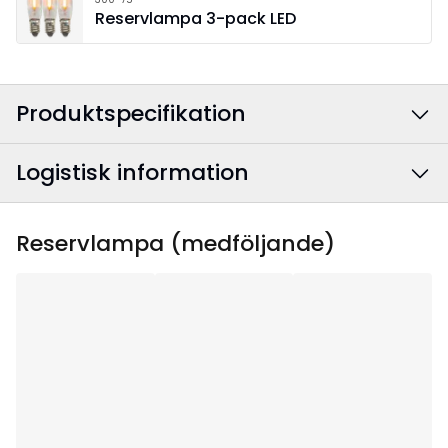
Reservlampa 3-pack LED
Produktspecifikation
Logistisk information
Färg
:
Brun
Anslutningskabelns
Vit
EAN-kod
:
7391482071910
Reservlampa (medföljande)
färg
:
Artikelnummer
:
212-07-1
Bredd
:
34
Höjd
:
54
Djup
:
9