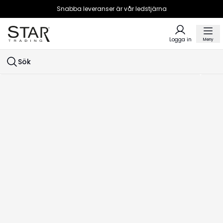
Snabba leveranser är vår ledstjärna
Logga in
Meny
Sök