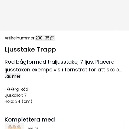
Artikelnummer
:
230-35
Ljusstake Trapp
Röd bågformad träljusstake, 7 ljus. Placera
ljusstaken exempelvis i förnstret för att skapa
Läs mer
en härlig adventsstämning i hemmet.
Storlek 57x34 cm.
F��rg
:
Röd
Ljuskällor
:
7
Höjd
:
34 (cm)
Komplettera med
300-75