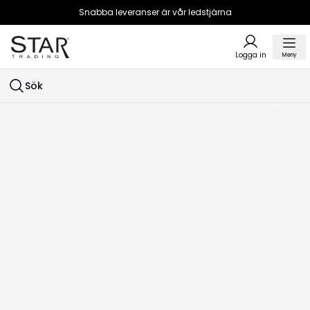
Snabba leveranser är vår ledstjärna
Logga in
Meny
Sök