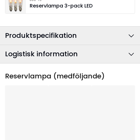
Reservlampa 3-pack LED
Produktspecifikation
Logistisk information
Färg
:
Röd
Anslutningskabelns
Vit
EAN-kod
:
7391482035714
Reservlampa (medföljande)
färg
:
Artikelnummer
:
230-35
Bredd
:
57
Höjd
:
34
Djup
:
6