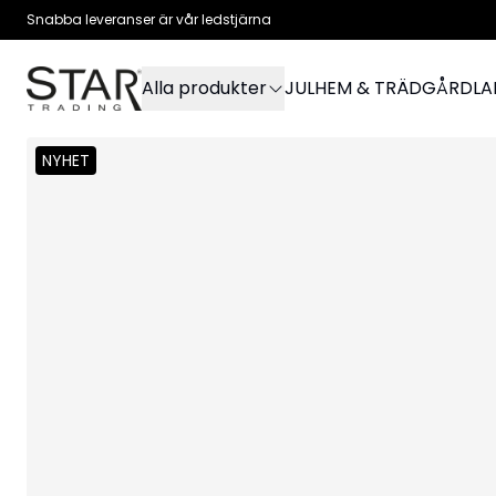
Snabba leveranser är vår ledstjärna
Alla produkter
JUL
HEM & TRÄDGÅRD
L
NYHET