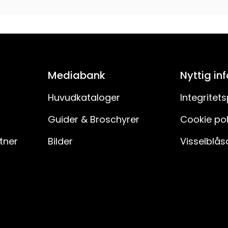
3
34V
230V AC
Mediabank
Nyttig in
150
Huvudkataloger
Integritets
Guider & Broschyrer
Cookie pol
H03VVH2-F
rtner
Bilder
Visselblås
120
30
IP20