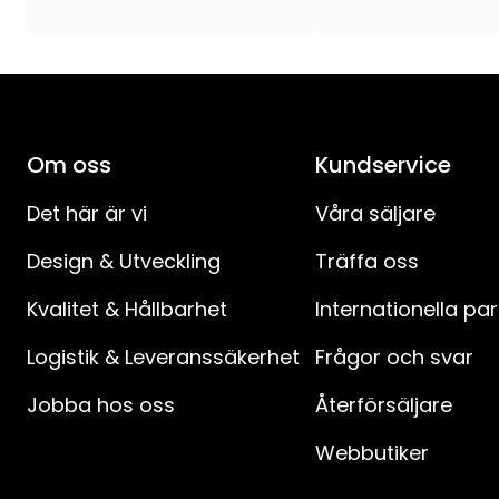
Ljuskällans Effekt (W)
:
Ljuskällans Spänning (V)
:
Spänning
:
Om oss
Kundservice
Anslutningskabelns längd (cm)
:
Det här är vi
Våra säljare
Design & Utveckling
Träffa oss
Anslutningskabel-specifikation
:
Kvalitet & Hållbarhet
Internationella pa
Avstånd mellan kontakt och strömbrytare (cm)
:
Logistik & Leveranssäkerhet
Frågor och svar
Avstånd strömbrytare till produkt (cm)
:
Jobba hos oss
Återförsäljare
IP-klass
:
Webbutiker