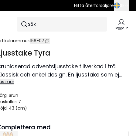
Hitta återförsäljare
SE
SE
Sök
EN
Logga in
DE
rtikelnummer
:
156-07
Ljusstake Tyra
Brunlaserad adventsljusstake tillverkad i trä.
Klassisk och enkel design. En ljusstake som ej
äs mer
går ur tiden och skapar julstämning i hemmet
rån år till år.
ärg
:
Brun
Storlek 43x43 cm.
juskällor
:
7
öjd
:
43 (cm)
Komplettera med