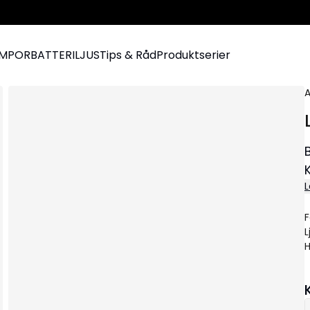
AMPOR
BATTERILJUS
Tips & Råd
Produktserier
A
L
f
F
L
H